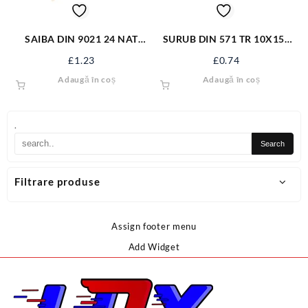
SAIBA DIN 9021 24 NAT
SURUB DIN 571 TR 10X150
VRAC
ZN S571M10X150
£
1.23
£
0.74
Adaugă în coș
Adaugă în coș
.
Filtrare produse
Assign footer menu
Add Widget