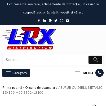
Skip
Echipamente sanitare, echipamente de protecție, uz casnic și
to
content
gospodăresc, grădinărit, vopsit și văruit
Category
MENU
Prima pagină
/
Organe de asamblare
/ SURUB CU DIBLU METALIC
12X100 M10 8802-12100