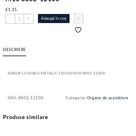
£
1.15
Cantitate
Adaugă în coș
-
+
SURUB
CU
DIBLU
METALIC
12X100
DESCRIERE
M10
8802-
12100
SURUB CU DIBLU METALIC 12X100 M10 8802-12100
SKU:
8802-12100
Categorie:
Organe de asamblare
Produse similare