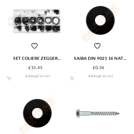
SET COLIERE ZEGGER
SAIBA DIN 9021 16 NAT
INTERIOARE 300BUC YT-
VRAC
£
15.45
£
0.36
06881
Adaugă în coș
Adaugă în coș