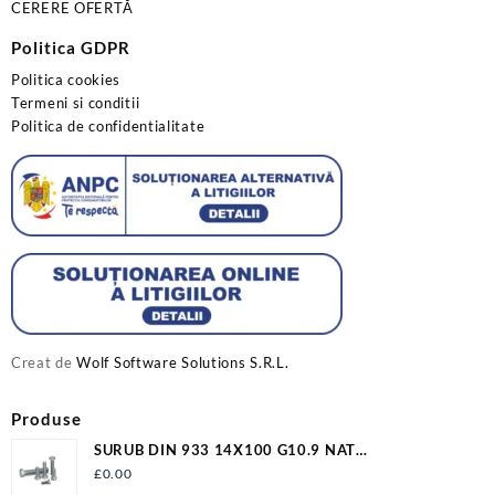
CERERE OFERTĂ
Politica GDPR
Politica cookies
Termeni si conditii
Politica de confidentialitate
Creat de
Wolf Software Solutions S.R.L.
Produse
SURUB DIN 933 14X100 G10.9 NAT
S933M14X100G10.9
£
0.00