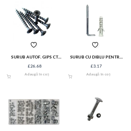
SURUB AUTOF. GIPS CT
SURUB CU DIBLU PENTRU
3.5*35 NG SAGCT35NG
BOILER 14*95 FX-1495
£
26.68
£
3.17
Adaugă în coș
Adaugă în coș