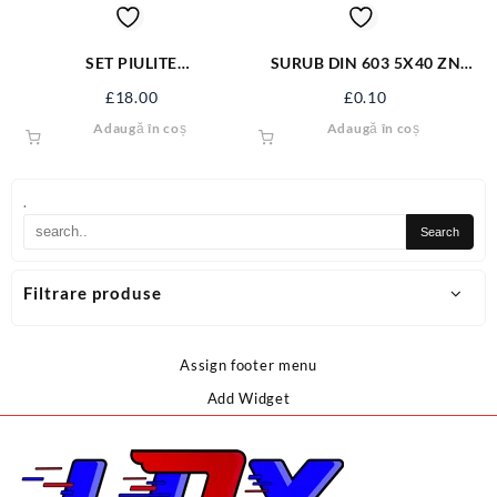
SET PIULITE
SURUB DIN 603 5X40 ZN
AUTOBLOCANTE 146 BUC
S603M5X40
£
18.00
£
0.10
YT-06774
Adaugă în coș
Adaugă în coș
.
Filtrare produse
Assign footer menu
Add Widget