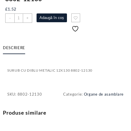
£
1.52
Cantitate
Adaugă în coș
-
+
SURUB
CU
DIBLU
METALIC
12X130
DESCRIERE
8802-
12130
SURUB CU DIBLU METALIC 12X130 8802-12130
SKU:
8802-12130
Categorie:
Organe de asamblare
Produse similare