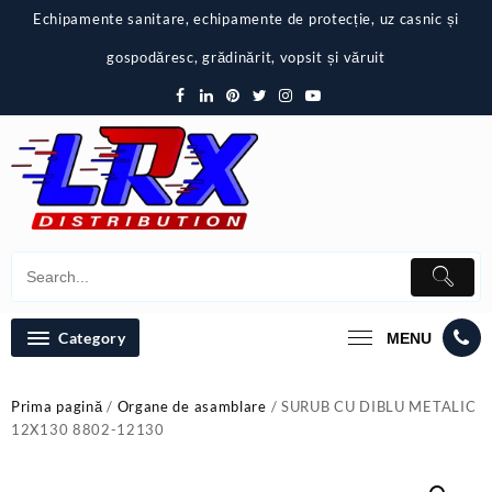
Skip
Echipamente sanitare, echipamente de protecție, uz casnic și
to
content
gospodăresc, grădinărit, vopsit și văruit
Category
MENU
Prima pagină
/
Organe de asamblare
/ SURUB CU DIBLU METALIC
12X130 8802-12130