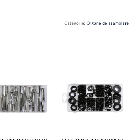
Categorie:
Organe de asamblare