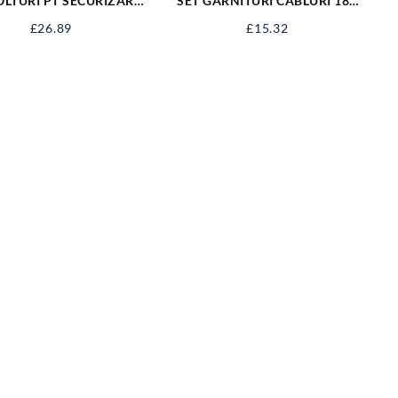
OLTURI PT SECURIZARE
SET GARNITURI CABLURI 180
60 BUC YT-06786
BUC YT-06878
£
26.89
£
15.32