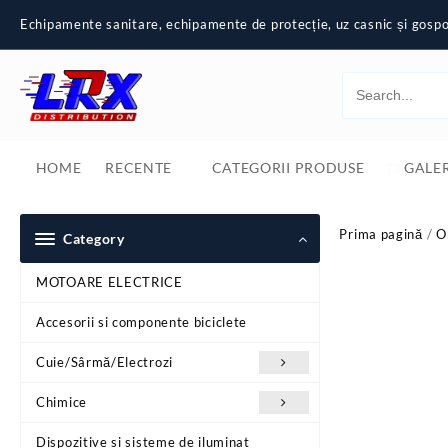
Skip
Echipamente sanitare, echipamente de protecție, uz casnic și gospod
to
content
HOME
RECENTE
CATEGORII PRODUSE
GALER
Prima pagină
/
O
Category
MOTOARE ELECTRICE
Accesorii si componente biciclete
Cuie/Sârmă/Electrozi
Chimice
Dispozitive si sisteme de iluminat