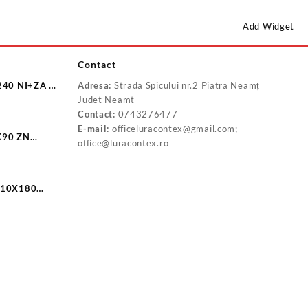
Add Widget
Contact
240 NI+ZA F
Adresa:
Strada Spicului nr.2 Piatra Neamț
Judet Neamt
Contact:
0743276477
E-mail:
officeluracontex@gmail.com;
X90 ZN
office@luracontex.ro
0
 10X180