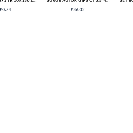
571 TR 10X150 ZN
SURUB AUTOF. GIPS CT 3.5*45
SET B
1M10X150
NG SAGCT45NG
£
0.74
£
36.02