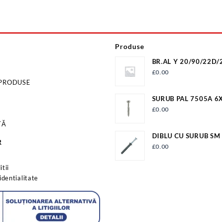
Produse
BR.AL Y 20/90/22D/
ER+T22 (I10)
£
0.00
 PRODUSE
SURUB PAL 7505A 6
FIL.PARTIAL PAL6X9
£
0.00
TĂ
DIBLU CU SURUB SM
R
EVP336-10180
£
0.00
s
tii
identialitate