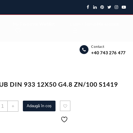
My Favourite
Wishlist
Login / Signup
My account
Contact
+40 743 276 477
UB DIN 933 12X50 G4.8 ZN/100 S1419
antitate
+
Adaugă în coș
URUB
IN
33
2X50