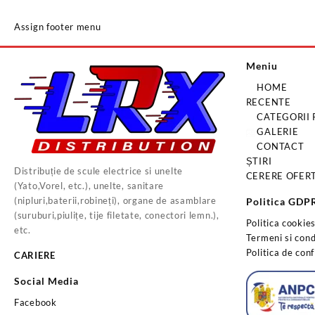
Assign footer menu
Meniu
HOME
RECENTE
CATEGORII
GALERIE
CONTACT
ȘTIRI
Distribuție de scule electrice si unelte
CERERE OFER
(Yato,Vorel, etc.), unelte, sanitare
(nipluri,baterii,robineți), organe de asamblare
Politica GDP
(suruburi,piulițe, tije filetate, conectori lemn.),
Politica cookie
etc.
Termeni si condi
Politica de conf
CARIERE
Social Media
Facebook