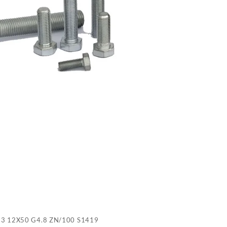
G
Z
S
3 12X50 G4.8 ZN/100 S1419