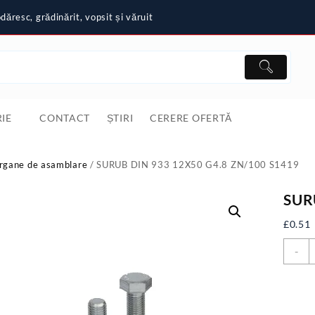
ăresc, grădinărit, vopsit și văruit
IE
CONTACT
ȘTIRI
CERERE OFERTĂ
rgane de asamblare
/ SURUB DIN 933 12X50 G4.8 ZN/100 S1419
SUR
£
0.51
C
-
S
D
9
1