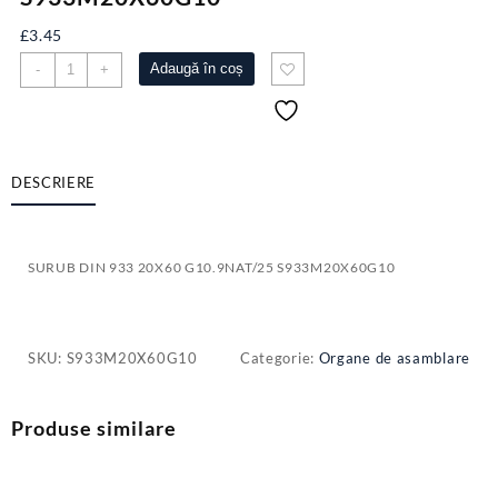
£
3.45
Cantitate
Adaugă în coș
-
+
SURUB
DIN
933
20X60
G10.9NAT/25
DESCRIERE
S933M20X60G10
SURUB DIN 933 20X60 G10.9NAT/25 S933M20X60G10
SKU:
S933M20X60G10
Categorie:
Organe de asamblare
Produse similare