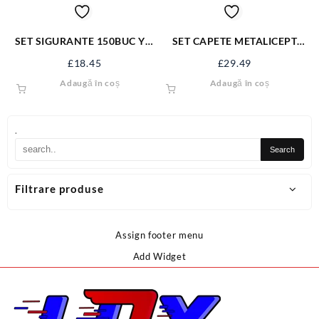
SET SIGURANTE 150BUC YT-
SET CAPETE METALICEPT
06883
GRESOARE 110BUC YT-
£
18.45
£
29.49
06888
Adaugă în coș
Adaugă în coș
.
Filtrare produse
Assign footer menu
Add Widget