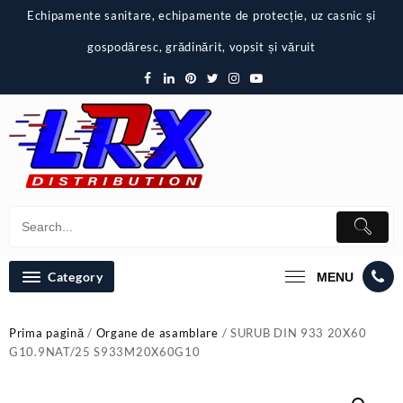
Skip
Echipamente sanitare, echipamente de protecție, uz casnic și
to
content
gospodăresc, grădinărit, vopsit și văruit
Category
MENU
Prima pagină
/
Organe de asamblare
/ SURUB DIN 933 20X60
G10.9NAT/25 S933M20X60G10