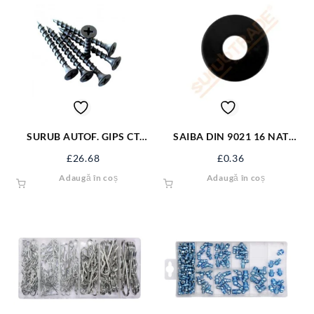
SURUB AUTOF. GIPS CT
SAIBA DIN 9021 16 NAT
3.5*35 NG SAGCT35NG
VRAC
£
26.68
£
0.36
Adaugă în coș
Adaugă în coș