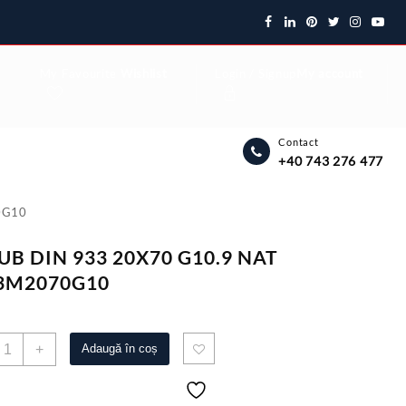
My Favourite
Wishlist
Login / Signup
My account
Contact
+40 743 276 477
0G10
UB DIN 933 20X70 G10.9 NAT
3M2070G10
antitate
+
Adaugă în coș
URUB
IN
33