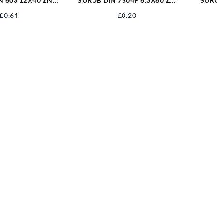
N 603 12X40 ZN
SURUB DIN 7504P 6.3X80 ZN
SURU
03M12X40
S7504PM6.3X80
P
£
0.64
£
0.20