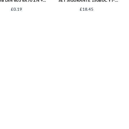
B DIN 603 6X70 ZN +
SET SIGURANTE 150BUC YT-
IULITA 06031670S
06883
£
0.19
£
18.45