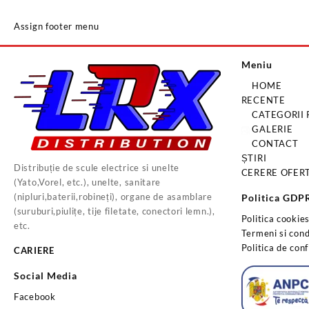
Assign footer menu
Meniu
HOME
RECENTE
CATEGORII
GALERIE
CONTACT
ȘTIRI
Distribuție de scule electrice si unelte
CERERE OFER
(Yato,Vorel, etc.), unelte, sanitare
(nipluri,baterii,robineți), organe de asamblare
Politica GDP
(suruburi,piulițe, tije filetate, conectori lemn.),
Politica cookie
etc.
Termeni si condi
Politica de conf
CARIERE
Social Media
Facebook