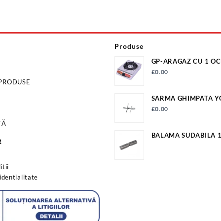
Produse
GP-ARAGAZ CU 1 OC
APRINDERE QUARTZ
£
0.00
 PRODUSE
SARMA GHIMPATA 
ZINCATA II 2.2X2.2
£
0.00
TĂ
BALAMA SUDABILA
R
EV-OP16A
s
tii
identialitate