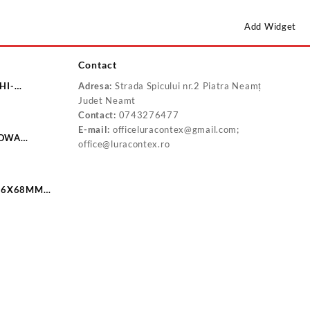
Add Widget
Contact
HI-
Adresa:
Strada Spicului nr.2 Piatra Neamț
Judet Neamt
Contact:
0743276477
E-mail:
officeluracontex@gmail.com;
YOWA
office@luracontex.ro
X100 S1342
 16X68MM