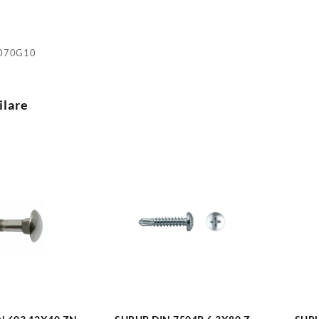
070G10
ilare