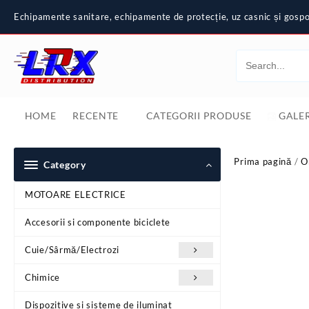
Skip
Echipamente sanitare, echipamente de protecție, uz casnic și gospod
to
content
HOME
RECENTE
CATEGORII PRODUSE
GALER
Prima pagină
/
O
Category
MOTOARE ELECTRICE
Accesorii si componente biciclete
Cuie/Sârmă/Electrozi
Chimice
Dispozitive si sisteme de iluminat