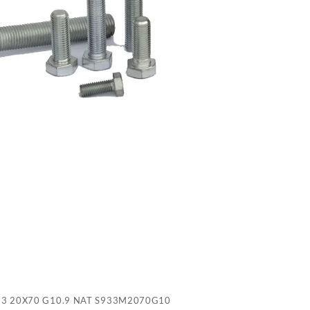
2
G
N
S
33 20X70 G10.9 NAT S933M2070G10