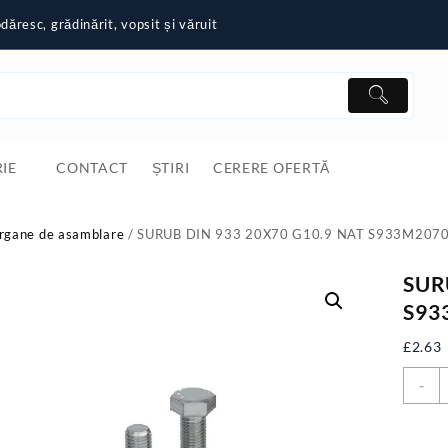
ăresc, grădinărit, vopsit și văruit
IE
CONTACT
ȘTIRI
CERERE OFERTĂ
rgane de asamblare
/ SURUB DIN 933 20X70 G10.9 NAT S933M207
SUR
S93
£
2.63
C
-
S
D
9