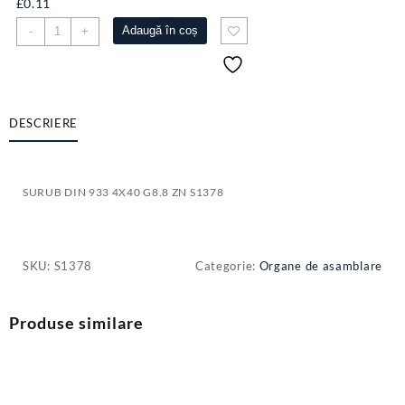
£
0.11
Cantitate
Adaugă în coș
-
+
SURUB
DIN
933
4X40
G8.8
DESCRIERE
ZN
S1378
SURUB DIN 933 4X40 G8.8 ZN S1378
SKU:
S1378
Categorie:
Organe de asamblare
Produse similare