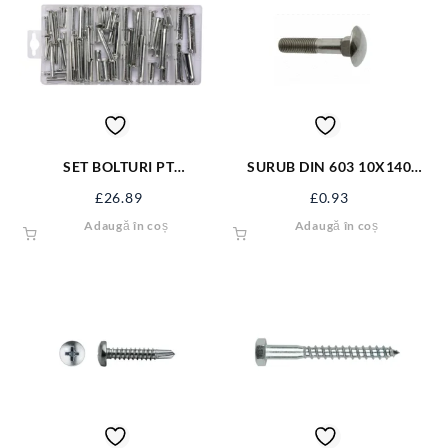
SET BOLTURI PT
SURUB DIN 603 10X140
SECURIZARE 60 BUC YT-
S603M10X140
£
26.89
£
0.93
06786
Adaugă în coș
Adaugă în coș