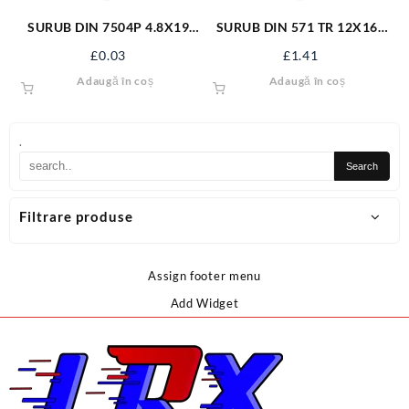
SURUB DIN 7504P 4.8X19
SURUB DIN 571 TR 12X160
ZN S7504PM4.8X19
ZN/50 S571M12X160
£
0.03
£
1.41
Adaugă în coș
Adaugă în coș
.
Filtrare produse
Assign footer menu
Add Widget