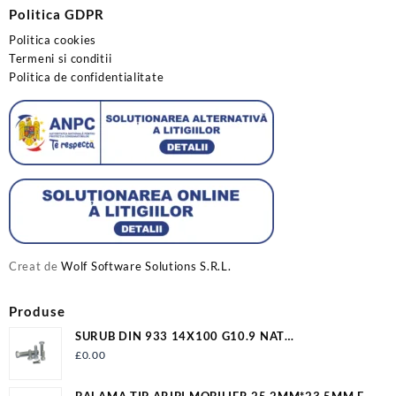
Politica GDPR
Politica cookies
Termeni si conditii
Politica de confidentialitate
Creat de
Wolf Software Solutions S.R.L.
Produse
SURUB DIN 933 14X100 G10.9 NAT
S933M14X100G10.9
£
0.00
BALAMA TIP ARIPI MOBILIER 25.2MM*23.5MM EV-