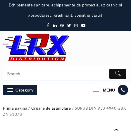
Skip
Echipamente sanitare, echipamente de protecție, uz casnic și
to
content
gospodăresc, grădinărit, vopsit și văruit
Category
MENU
Prima pagină
/
Organe de asamblare
/ SURUB DIN 933 4X40 G8.8
ZN S1378