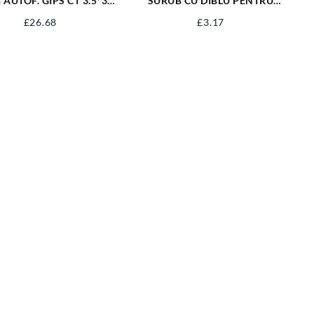
AUTOF. GIPS CT 3.5*35
SURUB CU DIBLU PENTRU
NG SAGCT35NG
BOILER 14*95 FX-1495
£
26.68
£
3.17