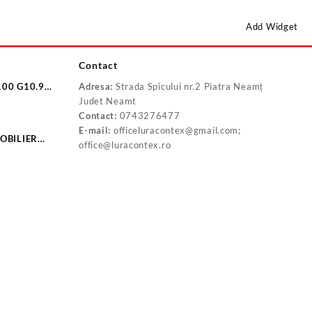
Add Widget
Contact
100 G10.9
Adresa:
Strada Spicului nr.2 Piatra Neamț
10.9
Judet Neamt
Contact:
0743276477
E-mail:
officeluracontex@gmail.com;
OBILIER
office@luracontex.ro
-BD2532C
P20160B