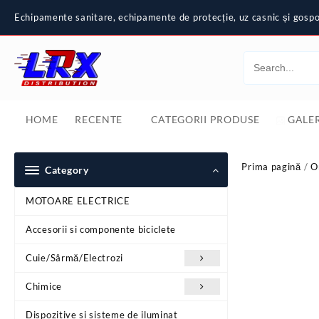
Skip
Echipamente sanitare, echipamente de protecție, uz casnic și gospod
to
content
HOME
RECENTE
CATEGORII PRODUSE
GALER
Prima pagină
/
O
Category
MOTOARE ELECTRICE
Accesorii si componente biciclete
Cuie/Sârmă/Electrozi
Chimice
Dispozitive si sisteme de iluminat