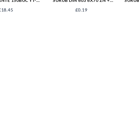
ANTE 150BUC YT-
SURUB DIN 603 6X70 ZN +
SURUB 
06883
PIULITA 06031670S
£
18.45
£
0.19