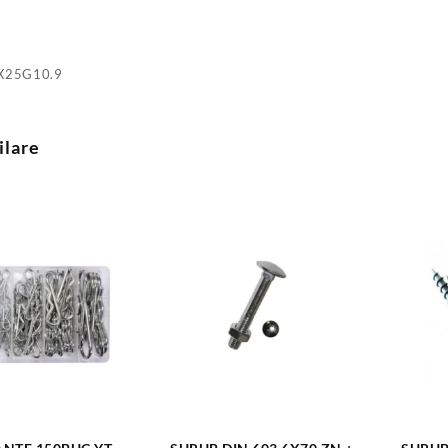
X25G10.9
ilare