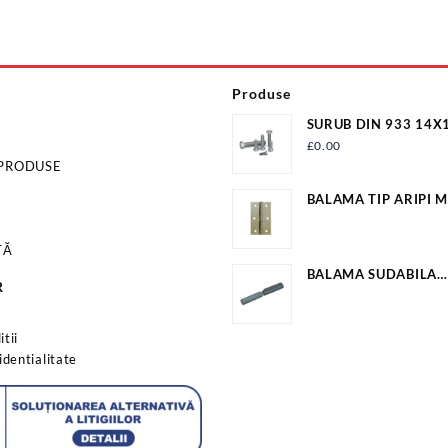
Produse
SURUB DIN 933 14X
NAT S933M14X100G
£
0.00
 PRODUSE
BALAMA TIP ARIPI M
25.2MM*23.5MM EV
TĂ
BALAMA SUDABILA
R
20X22X160MM EV-O
s
tii
identialitate