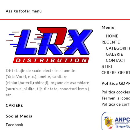
Assign footer menu
Meniu
HOME
RECENTE
CATEGORII
GALERIE
CONTACT
ȘTIRI
Distribuție de scule electrice si unelte
CERERE OFER
(Yato,Vorel, etc.), unelte, sanitare
(nipluri,baterii,robineți), organe de asamblare
Politica GDP
(suruburi,piulițe, tije filetate, conectori lemn.),
Politica cookie
etc.
Termeni si condi
Politica de conf
CARIERE
Social Media
Facebook