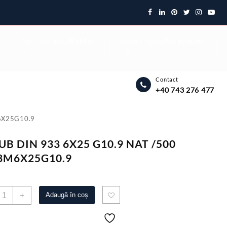
My Favourite
Wishlist
Login / Signup
My account
Contact
+40 743 276 477
6X25G10.9
UB DIN 933 6X25 G10.9 NAT /500
3M6X25G10.9
antitate
+
Adaugă în coș
URUB
IN
33