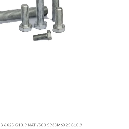
6
G
N
/
S
33 6X25 G10.9 NAT /500 S933M6X25G10.9