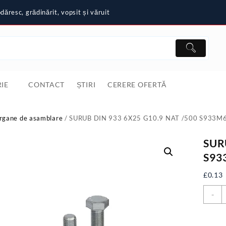
ăresc, grădinărit, vopsit și văruit
IE
CONTACT
ȘTIRI
CERERE OFERTĂ
rgane de asamblare
/ SURUB DIN 933 6X25 G10.9 NAT /500 S933M
SUR
S93
£
0.13
C
-
S
D
9