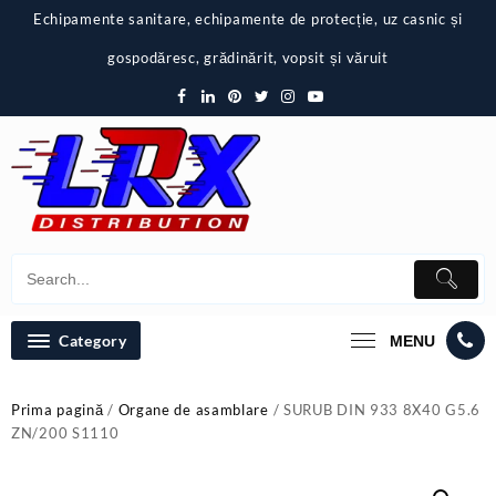
Skip
Echipamente sanitare, echipamente de protecție, uz casnic și
to
content
gospodăresc, grădinărit, vopsit și văruit
Category
MENU
Prima pagină
/
Organe de asamblare
/ SURUB DIN 933 8X40 G5.6
ZN/200 S1110