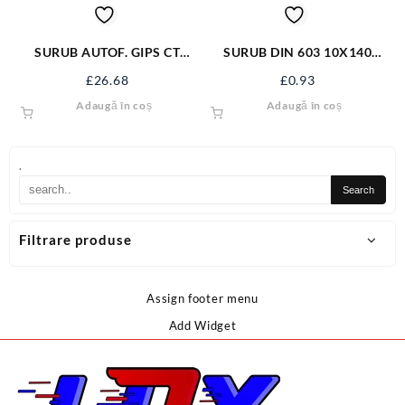
SURUB AUTOF. GIPS CT
SURUB DIN 603 10X140
3.5*35 NG SAGCT35NG
S603M10X140
£
26.68
£
0.93
Adaugă în coș
Adaugă în coș
.
Filtrare produse
Assign footer menu
Add Widget