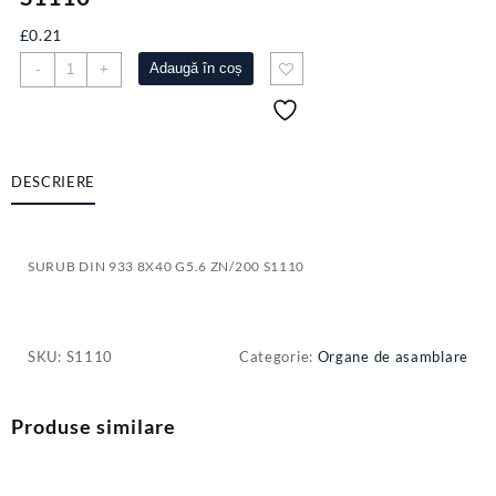
£
0.21
Cantitate
Adaugă în coș
-
+
SURUB
DIN
933
8X40
G5.6
DESCRIERE
ZN/200
S1110
SURUB DIN 933 8X40 G5.6 ZN/200 S1110
SKU:
S1110
Categorie:
Organe de asamblare
Produse similare