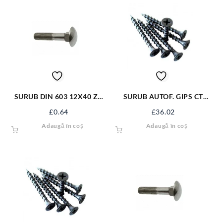
SURUB DIN 603 12X40 ZN
SURUB AUTOF. GIPS CT
S603M12X40
3.5*45 NG SAGCT45NG
£
0.64
£
36.02
Adaugă în coș
Adaugă în coș