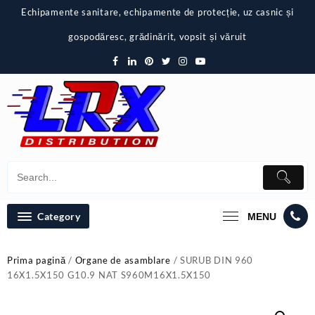
Skip
Echipamente sanitare, echipamente de protecție, uz casnic și
to
content
gospodăresc, grădinărit, vopsit și văruit
Category
MENU
Prima pagină
/
Organe de asamblare
/ SURUB DIN 960
16X1.5X150 G10.9 NAT S960M16X1.5X150