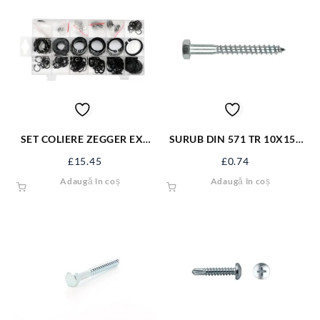
SET COLIERE ZEGGER EXT
SURUB DIN 571 TR 10X150
300BUC YT-06880
ZN S571M10X150
£
15.45
£
0.74
Adaugă în coș
Adaugă în coș