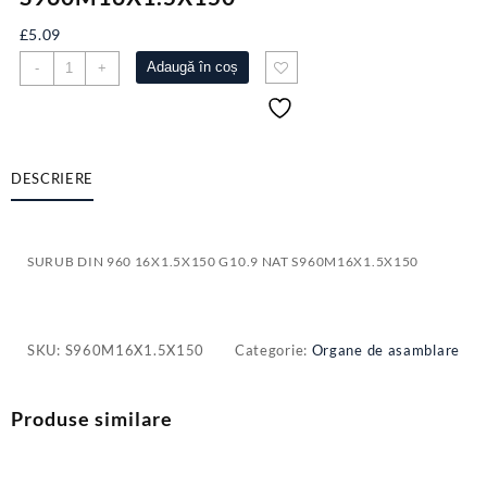
£
5.09
Cantitate
Adaugă în coș
-
+
SURUB
DIN
960
16X1.5X150
G10.9
DESCRIERE
NAT
S960M16X1.5X150
SURUB DIN 960 16X1.5X150 G10.9 NAT S960M16X1.5X150
SKU:
S960M16X1.5X150
Categorie:
Organe de asamblare
Produse similare