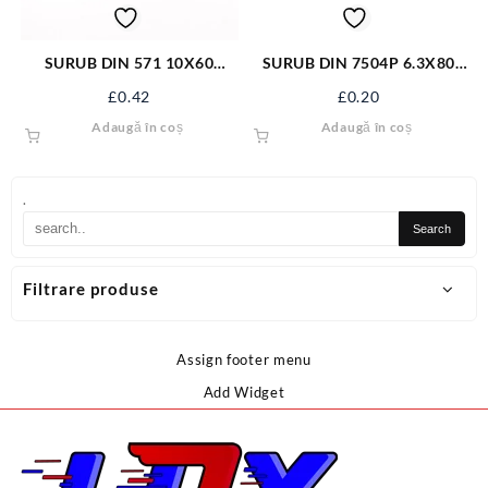
SURUB DIN 571 10X60
SURUB DIN 7504P 6.3X80
ZN/100 S1060
ZN S7504PM6.3X80
£
0.42
£
0.20
Adaugă în coș
Adaugă în coș
.
Filtrare produse
Assign footer menu
Add Widget