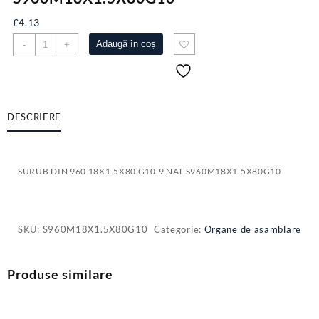
£
4.13
Cantitate
Adaugă în coș
-
+
SURUB
DIN
960
18X1.5X80
G10.9
DESCRIERE
NAT
S960M18X1.5X80G10
SURUB DIN 960 18X1.5X80 G10.9 NAT S960M18X1.5X80G10
SKU:
S960M18X1.5X80G10
Categorie:
Organe de asamblare
Produse similare