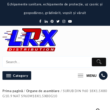
Skip
Echipamente sanitare, echipamente de protecție, uz casnic și
to
content
gospodăresc, grădinărit, vopsit și văruit
Category
MENU
Prima pagină
/
Organe de asamblare
/ SURUB DIN 960 18X1.5X80
G10.9 NAT S960M18X1.5X80G10