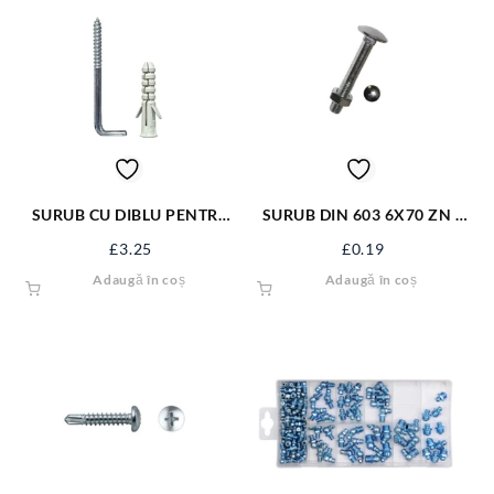
SURUB CU DIBLU PENTRU
SURUB DIN 603 6X70 ZN +
BOILER 14*120 FX-14120
PIULITA 06031670S
£
3.25
£
0.19
Adaugă în coș
Adaugă în coș