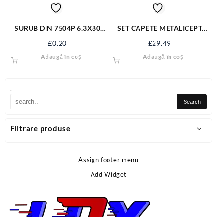
SURUB DIN 7504P 6.3X80
SET CAPETE METALICEPT
ZN S7504PM6.3X80
GRESOARE 110BUC YT-
£
0.20
£
29.49
06888
Adaugă în coș
Adaugă în coș
.
Filtrare produse
Assign footer menu
Add Widget