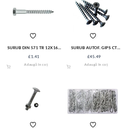
SURUB DIN 571 TR 12X160
SURUB AUTOF. GIPS CT
ZN/50 S571M12X160
3.5*55 NG SAGCT55NG
£
1.41
£
45.49
Adaugă în coș
Adaugă în coș