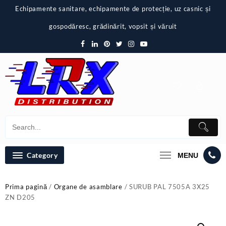
Skip
Echipamente sanitare, echipamente de protecție, uz casnic și
to
content
gospodăresc, grădinărit, vopsit și văruit
Category
MENU
Prima pagină
/
Organe de asamblare
/ SURUB PAL 7505A 3X25
ZN D205