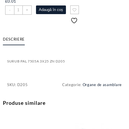
£
0.01
Cantitate
Adaugă în coș
-
+
SURUB
PAL
7505A
3X25
ZN
DESCRIERE
D205
SURUB PAL 7505A 3X25 ZN D205
SKU:
D205
Categorie:
Organe de asamblare
Produse similare