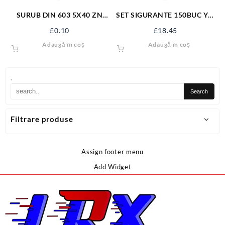
SURUB DIN 603 5X40 ZN
SET SIGURANTE 150BUC YT-
S603M5X40
06883
£
0.10
£
18.45
Adaugă în coș
Adaugă în coș
.
Filtrare produse
Assign footer menu
Add Widget