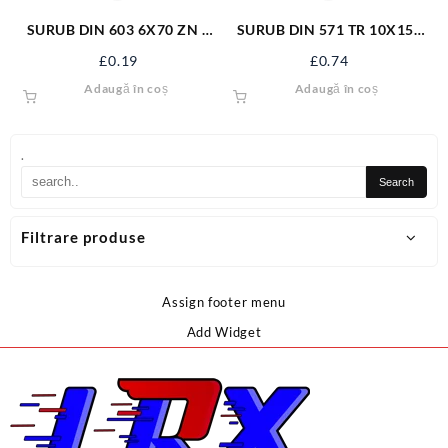
SURUB DIN 603 6X70 ZN +
SURUB DIN 571 TR 10X150
PIULITA 06031670S
ZN S571M10X150
£
0.19
£
0.74
Adaugă în coș
Adaugă în coș
.
Filtrare produse
Assign footer menu
Add Widget