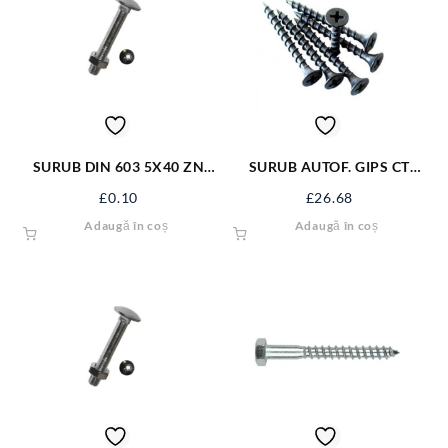
SURUB DIN 603 5X40 ZN
SURUB AUTOF. GIPS CT
S603M5X40
3.5*35 NG SAGCT35NG
£
0.10
£
26.68
Adaugă în coș
Adaugă în coș