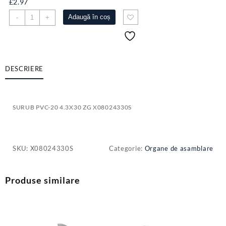
£
2.97
Cantitate
Adaugă în coș
-
+
SURUB
PVC-
20
4.3X30
ZG
DESCRIERE
X08024330S
SURUB PVC-20 4.3X30 ZG X08024330S
SKU:
X08024330S
Categorie:
Organe de asamblare
Produse similare