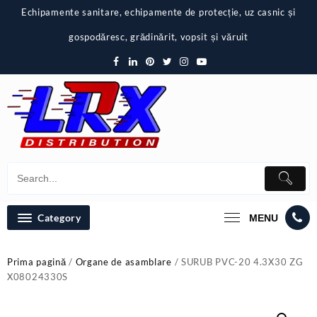
Skip
Echipamente sanitare, echipamente de protecție, uz casnic și
to
content
gospodăresc, grădinărit, vopsit și văruit
Category
MENU
Prima pagină
/
Organe de asamblare
/ SURUB PVC-20 4.3X30 ZG
X08024330S