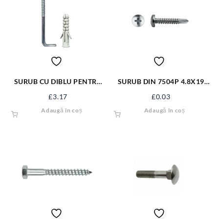
SURUB CU DIBLU PENTRU
SURUB DIN 7504P 4.8X19
BOILER 14*95 FX-1495
ZN S7504PM4.8X19
£
3.17
£
0.03
Adaugă în coș
Adaugă în coș