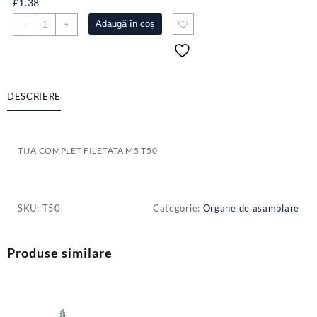
£
1.38
Cantitate
Adaugă în coș
-
+
TIJA
COMPLET
FILETATA
M5
T50
DESCRIERE
TIJA COMPLET FILETATA M5 T50
SKU:
T50
Categorie:
Organe de asamblare
Produse similare