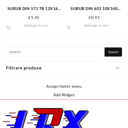
SURUB DIN 571 TR 12X160
SURUB DIN 603 10X140
ZN/50 S571M12X160
S603M10X140
£
1.41
£
0.93
Adaugă în coș
Adaugă în coș
.
Filtrare produse
Assign footer menu
Add Widget