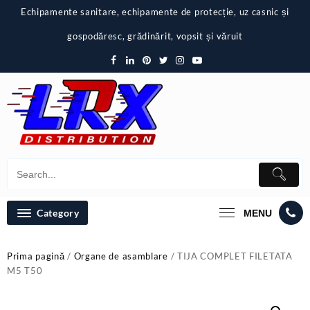
Skip
Echipamente sanitare, echipamente de protecție, uz casnic și
to
content
gospodăresc, grădinărit, vopsit și văruit
Category
MENU
Prima pagină
/
Organe de asamblare
/ TIJA COMPLET FILETATA
M5 T50