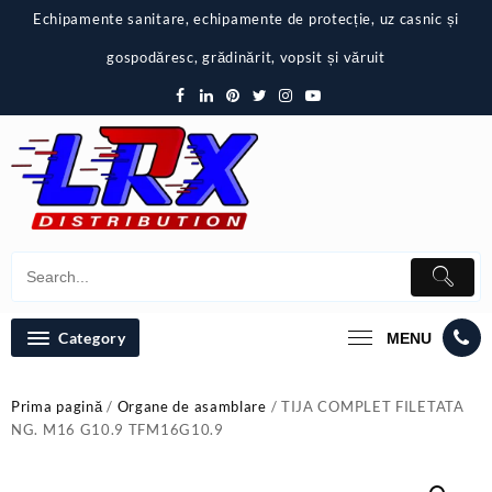
Skip
Echipamente sanitare, echipamente de protecție, uz casnic și
to
content
gospodăresc, grădinărit, vopsit și văruit
Category
MENU
Prima pagină
/
Organe de asamblare
/ TIJA COMPLET FILETATA
NG. M16 G10.9 TFM16G10.9