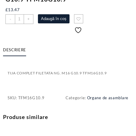
£
13.47
Cantitate
Adaugă în coș
-
+
TIJA
COMPLET
FILETATA
NG.
M16
DESCRIERE
G10.9
TFM16G10.9
TIJA COMPLET FILETATA NG. M16 G10.9 TFM16G10.9
SKU:
TFM16G10.9
Categorie:
Organe de asamblare
Produse similare