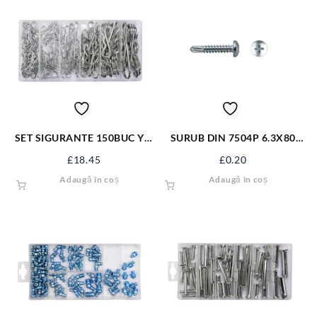
SET SIGURANTE 150BUC YT-
SURUB DIN 7504P 6.3X80
06883
ZN S7504PM6.3X80
£
18.45
£
0.20
Adaugă în coș
Adaugă în coș