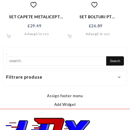
SET CAPETE METALICEPT
SET BOLTURI PT
GRESOARE 110BUC YT-
SECURIZARE 60 BUC YT-
£
29.49
£
26.89
06888
06786
Adaugă în coș
Adaugă în coș
.
Filtrare produse
Assign footer menu
Add Widget