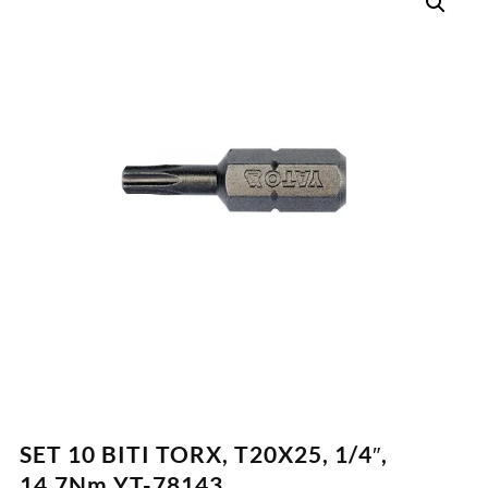
SET 10 BITI TORX, T20X25, 1/4″,
14,7Nm YT-78143