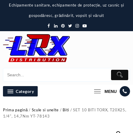
Skip
Echipamente sanitare, echipamente de protecție, uz casnic și
to
content
gospodăresc, grădinărit, vopsit și văruit
Category
MENU
Prima pagină
/
Scule si unelte
/
Biti
/ SET 10 BITI TORX, T20X25,
1/4″, 14,7Nm YT-78143