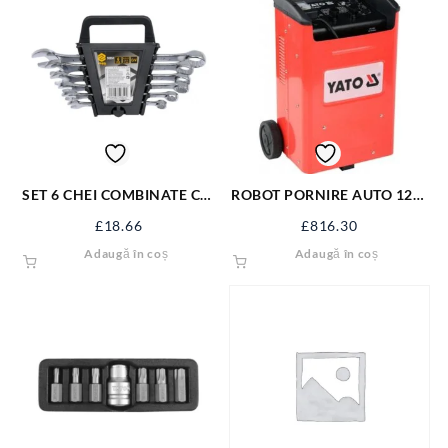
SET 6 CHEI COMBINATE CR-
ROBOT PORNIRE AUTO 12V-
V 8-17 MM 50850
24V,20-700Ah YT-83061
£
18.66
£
816.30
Adaugă în coș
Adaugă în coș