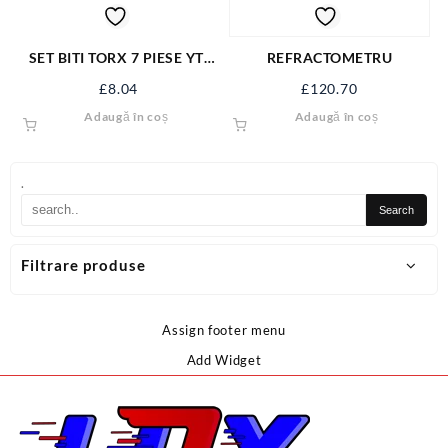
SET BITI TORX 7 PIESE YT-
REFRACTOMETRU
0416
£
8.04
£
120.70
Adaugă în coș
Adaugă în coș
.
Filtrare produse
Assign footer menu
Add Widget