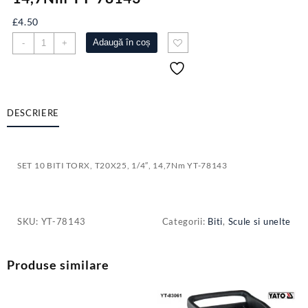
£
4.50
Cantitate
Adaugă în coș
-
+
SET
10
BITI
TORX,
T20X25,
DESCRIERE
1/4",
14,7Nm
YT-
SET 10 BITI TORX, T20X25, 1/4″, 14,7Nm YT-78143
78143
SKU:
YT-78143
Categorii:
Biti
,
Scule si unelte
Produse similare