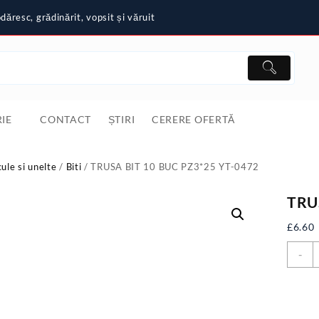
ăresc, grădinărit, vopsit și văruit
IE
CONTACT
ȘTIRI
CERERE OFERTĂ
cule si unelte
/
Biti
/ TRUSA BIT 10 BUC PZ3*25 YT-0472
TRU
£
6.60
C
-
T
B
1
B