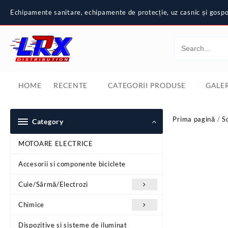
Skip
Echipamente sanitare, echipamente de protecție, uz casnic și gospod
to
content
HOME
RECENTE
CATEGORII PRODUSE
GALER
Prima pagină
/
S
Category
MOTOARE ELECTRICE
Accesorii si componente biciclete
Cuie/Sârmă/Electrozi
Chimice
Dispozitive si sisteme de iluminat