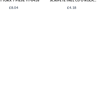
TI TORX 7 PIESE YT-0416
SCRIPETE INEL CU O ROLA
METAL 1.1/4” SJ-SP114
£
8.04
£
4.18