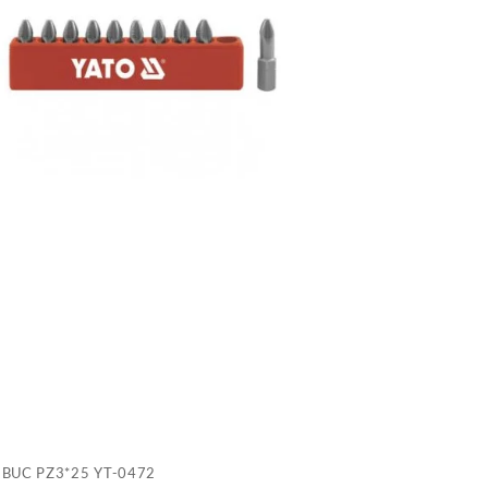
P
Y
0
 BUC PZ3*25 YT-0472