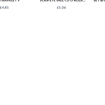
TRAFALET 9”
SCRIPETE INEL CU O ROLA
SET BI
METAL 1.1/2” SJ-SP112
£
4.85
£
5.06