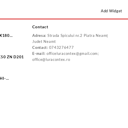
Add Widget
Contact
8X180
Adresa:
Strada Spicului nr.2 Piatra Neamț
0
Judet Neamt
Contact:
0743276477
E-mail:
officeluracontex@gmail.com;
X50 ZN D201
office@luracontex.ro
HI-