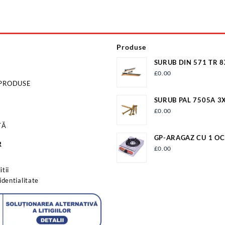
Produse
SURUB DIN 571 TR 
ZN/100 S571M8X18
£
0.00
 PRODUSE
SURUB PAL 7505A 3
£
0.00
TĂ
GP-ARAGAZ CU 1 OC
R
APRINDERE QUARTZ
£
0.00
s
tii
identialitate