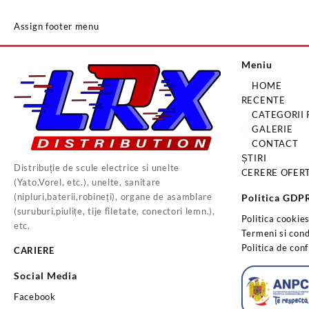
Assign footer menu
Meniu
HOME
RECENTE
CATEGORII
GALERIE
CONTACT
ȘTIRI
Distribuție de scule electrice si unelte
CERERE OFER
(Yato,Vorel, etc.), unelte, sanitare
(nipluri,baterii,robineți), organe de asamblare
Politica GDP
(suruburi,piulițe, tije filetate, conectori lemn.),
Politica cookie
etc.
Termeni si condi
Politica de conf
CARIERE
Social Media
Facebook