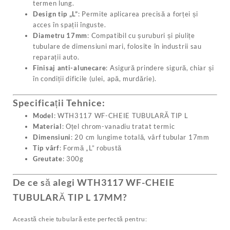
termen lung.
Design tip „L”
: Permite aplicarea precisă a forței și
acces în spații înguste.
Diametru 17mm
: Compatibil cu șuruburi și piulițe
tubulare de dimensiuni mari, folosite în industrii sau
reparații auto.
Finisaj anti-alunecare
: Asigură prindere sigură, chiar și
în condiții dificile (ulei, apă, murdărie).
Specificații Tehnice
:
Model
: WTH3117 WF-CHEIE TUBULARĂ TIP L
Material
: Oțel chrom-vanadiu tratat termic
Dimensiuni
: 20 cm lungime totală, vârf tubular 17mm
Tip vârf
: Formă „L” robustă
Greutate
: 300g
De ce să alegi WTH3117 WF-CHEIE
TUBULARĂ TIP L 17MM?
Această cheie tubulară este perfectă pentru: