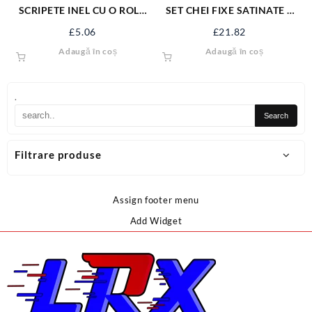
SCRIPETE INEL CU O ROLA
SET CHEI FIXE SATINATE 6
METAL 1.1/2” SJ-SP112
BUC 6-17 MM 51740
£
5.06
£
21.82
Adaugă în coș
Adaugă în coș
.
Filtrare produse
Assign footer menu
Add Widget