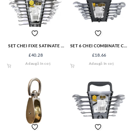
SET CHEI FIXE SATINATE 8
SET 6 CHEI COMBINATE CR-
BUC 6-22 MM 51741
V 8-17 MM 50850
£
40.28
£
18.66
Adaugă în coș
Adaugă în coș