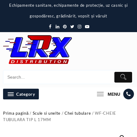
Skip
Echipamente sanitare, echipamente de protecție, uz casnic și
to
content
gospodăresc, grădinărit, vopsit și văruit
Category
MENU
Prima pagină
/
Scule si unelte
/
Chei tubulare
/ WF-CHEIE
TUBULARA TIP L 17MM