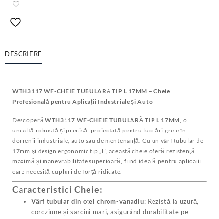
DESCRIERE
WTH3117 WF-CHEIE TUBULARĂ TIP L 17MM – Cheie
Profesională pentru Aplicații Industriale și Auto
Descoperă
WTH3117 WF-CHEIE TUBULARĂ TIP L 17MM
, o
unealtă robustă și precisă, proiectată pentru lucrări grele în
domenii industriale, auto sau de mentenanță. Cu un vârf tubular de
17mm și design ergonomic tip „L”, această cheie oferă rezistență
maximă și manevrabilitate superioară, fiind ideală pentru aplicații
care necesită cupluri de forță ridicate.
Caracteristici Cheie
:
Vârf tubular din oțel chrom-vanadiu
: Rezistă la uzură,
coroziune și sarcini mari, asigurând durabilitate pe