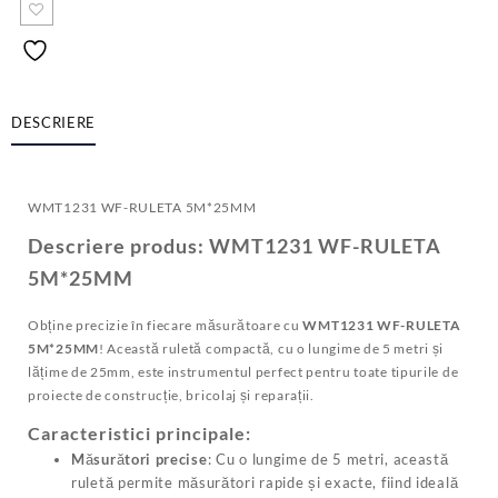
DESCRIERE
WMT1231 WF-RULETA 5M*25MM
Descriere produs: WMT1231 WF-RULETA
5M*25MM
Obține precizie în fiecare măsurătoare cu
WMT1231 WF-RULETA
5M*25MM
! Această ruletă compactă, cu o lungime de 5 metri și
lățime de 25mm, este instrumentul perfect pentru toate tipurile de
proiecte de construcție, bricolaj și reparații.
Caracteristici principale:
Măsurători precise
: Cu o lungime de 5 metri, această
ruletă permite măsurători rapide și exacte, fiind ideală