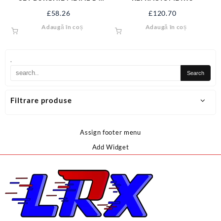
10MM, COBALT, 10 BUC YT-
£
58.26
£
120.70
41603
Adaugă în coș
Adaugă în coș
.
Filtrare produse
Assign footer menu
Add Widget