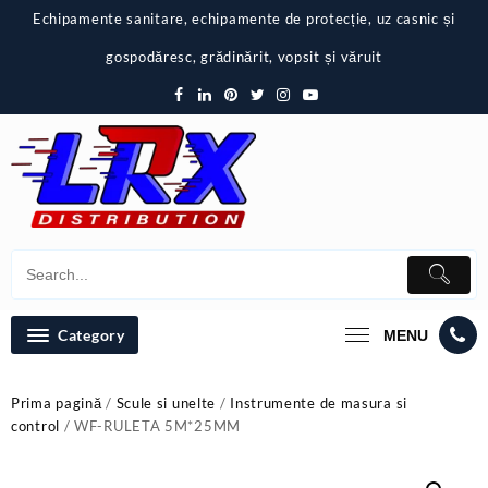
Skip
Echipamente sanitare, echipamente de protecție, uz casnic și
to
content
gospodăresc, grădinărit, vopsit și văruit
Category
MENU
Prima pagină
/
Scule si unelte
/
Instrumente de masura si
control
/ WF-RULETA 5M*25MM