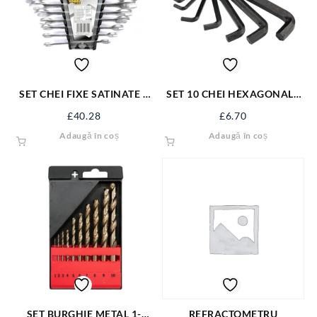
SET CHEI FIXE SATINATE 8
SET 10 CHEI HEXAGONALE
BUC 6-22 MM 51741
2-14 MM 56400
£
40.28
£
6.70
Adaugă în coș
Adaugă în coș
SET BURGHIE METAL 1-
REFRACTOMETRU