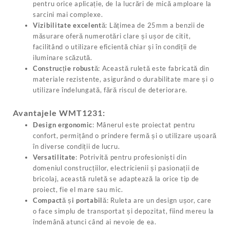
pentru orice aplicație, de la lucrări de mică amploare la
sarcini mai complexe.
Vizibilitate excelentă
: Lățimea de 25mm a benzii de
măsurare oferă numerotări clare și ușor de citit,
facilitând o utilizare eficientă chiar și în condiții de
iluminare scăzută.
Construcție robustă
: Această ruletă este fabricată din
materiale rezistente, asigurând o durabilitate mare și o
utilizare îndelungată, fără riscul de deteriorare.
Avantajele WMT1231:
Design ergonomic
: Mânerul este proiectat pentru
confort, permițând o prindere fermă și o utilizare ușoară
în diverse condiții de lucru.
Versatilitate
: Potrivită pentru profesioniști din
domeniul construcțiilor, electricienii și pasionații de
bricolaj, această ruletă se adaptează la orice tip de
proiect, fie el mare sau mic.
Compactă și portabilă
: Ruleta are un design ușor, care
o face simplu de transportat și depozitat, fiind mereu la
îndemână atunci când ai nevoie de ea.