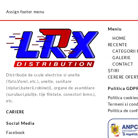
Assign footer menu
Meniu
HOME
RECENTE
CATEGORII
GALERIE
CONTACT
ȘTIRI
Distribuție de scule electrice si unelte
CERERE OFER
(Yato,Vorel, etc.), unelte, sanitare
(nipluri,baterii,robineți), organe de asamblare
Politica GDP
(suruburi,piulițe, tije filetate, conectori lemn.),
Politica cookie
etc.
Termeni si condi
Politica de conf
CARIERE
Social Media
Facebook