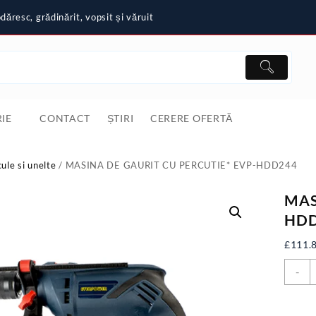
ăresc, grădinărit, vopsit și văruit
IE
CONTACT
ȘTIRI
CERERE OFERTĂ
cule si unelte
/ MASINA DE GAURIT CU PERCUTIE* EVP-HDD244
MAS
HDD
£
111.
C
-
M
D
G