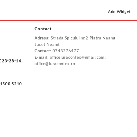
Add Widget
Contact
Adresa:
Strada Spicului nr.2 Piatra Neamț
P20160B
Judet Neamt
Contact:
0743276477
E-mail:
officeluracontex@gmail.com;
 23*28*140
office@luracontex.ro
IN 127 4 ZN/1500 S210