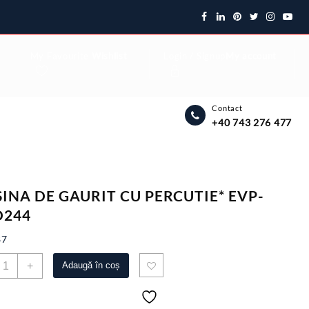
My Favourite
Wishlist
Login / Signup
My account
Contact
+40 743 276 477
INA DE GAURIT CU PERCUTIE* EVP-
244
87
antitate
+
Adaugă în coș
ASINA
E
AURIT