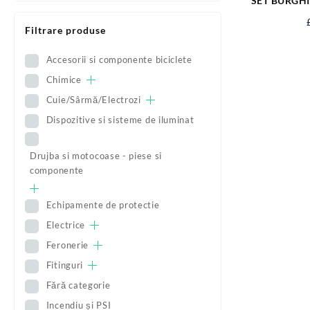
SET BURGHI
10MM, 5
Filtrare produse
Accesorii si componente biciclete
Chimice
Cuie/Sârmă/Electrozi
Dispozitive si sisteme de iluminat
Drujba si motocoase - piese si
componente
Echipamente de protectie
Electrice
Feronerie
Fitinguri
Fără categorie
Incendiu și PSI