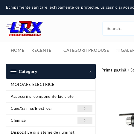
Skip
Echipamente sanitare, echipamente de protecție, uz casnic și gospod
to
content
HOME
RECENTE
CATEGORII PRODUSE
GALER
Prima pagină
/
S
Category
MOTOARE ELECTRICE
Accesorii si componente biciclete
Cuie/Sârmă/Electrozi
Chimice
Dispozitive si sisteme de iluminat