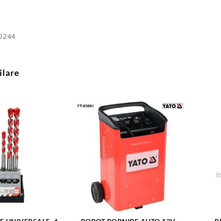
D244
ilare