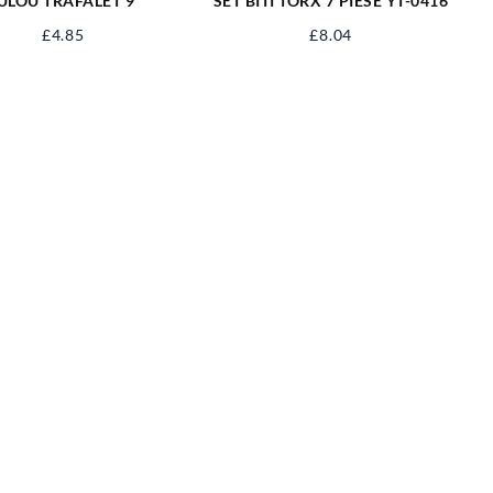
ULOU TRAFALET 9”
SET BITI TORX 7 PIESE YT-0416
£
4.85
£
8.04