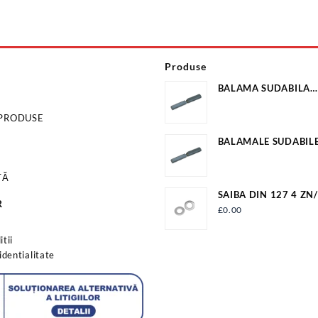
Produse
BALAMA SUDABILA
20X22X160MM EV-O
 PRODUSE
BALAMALE SUDABILE
EV-OP23140C
TĂ
SAIBA D
R
£
0.00
s
tii
identialitate