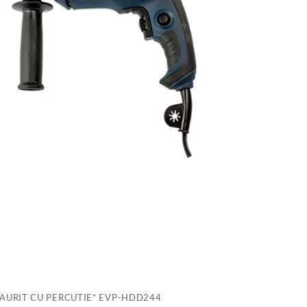
C
P
E
H
AURIT CU PERCUTIE* EVP-HDD244