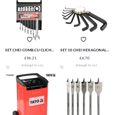
SET CHEI COMB.CU CLICHET
SET 10 CHEI HEXAGONALE
10-19MM, 7BUC YT-0208
2-14 MM 56400
£
96.21
£
6.70
Adaugă în coș
Adaugă în coș