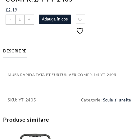
£
2.19
Cantitate
Adaugă în coș
-
+
MUFA
RAPIDA
TATA
PT.FURTUN
AER
DESCRIERE
COMPR.1/4
YT-
2405
MUFA RAPIDA TATA PT.FURTUN AER COMPR.1/4 YT-2405
SKU:
YT-2405
Categorie:
Scule si unelte
Produse similare