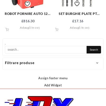
ROBOT PORNIRE AUTO 12V-
SET BURGHIE PLATE PT
24V,20-700Ah YT-83061
LEMN 10-25,6BUC YT-3258
£
816.30
£
17.16
Adaugă în coș
Adaugă în coș
.
Filtrare produse
Assign footer menu
Add Widget