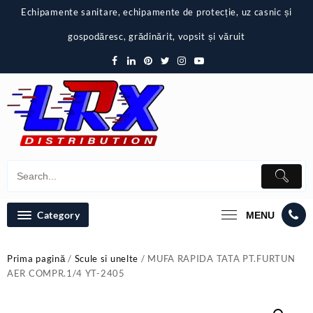
Skip
Echipamente sanitare, echipamente de protecție, uz casnic și
to
content
gospodăresc, grădinărit, vopsit și văruit
Category
MENU
Prima pagină
/
Scule si unelte
/ MUFA RAPIDA TATA PT.FURTUN
AER COMPR.1/4 YT-2405