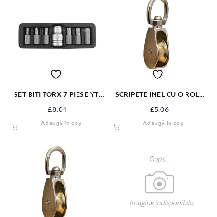
SET BITI TORX 7 PIESE YT-
SCRIPETE INEL CU O ROLA
0416
METAL 1.1/2” SJ-SP112
£
8.04
£
5.06
Adaugă în coș
Adaugă în coș