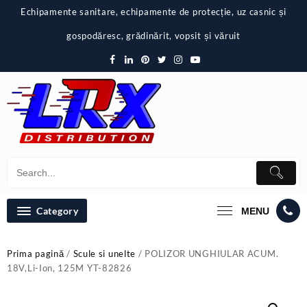
Skip
Echipamente sanitare, echipamente de protecție, uz casnic și
to
content
gospodăresc, grădinărit, vopsit și văruit
Category
MENU
Prima pagină
/
Scule si unelte
/ POLIZOR UNGHIULAR ACUM.
18V,Li-Ion, 125M YT-82826