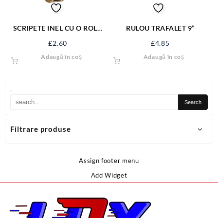
SCRIPETE INEL CU O ROLA
RULOU TRAFALET 9”
METAL 1” SJ-SP11
£
2.60
£
4.85
Adaugă în coș
Adaugă în coș
.
Filtrare produse
Assign footer menu
Add Widget