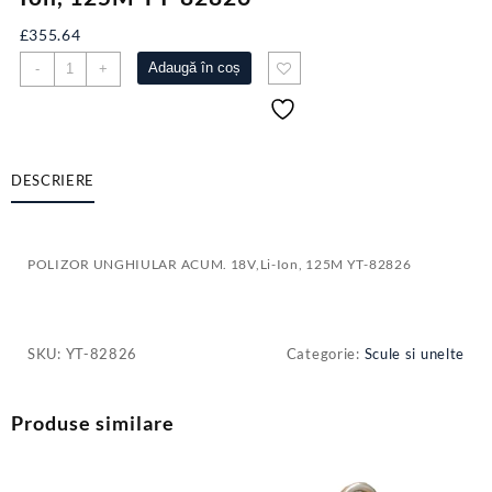
£
355.64
Cantitate
Adaugă în coș
-
+
POLIZOR
UNGHIULAR
ACUM.
18V,Li-
Ion,
DESCRIERE
125M
YT-
82826
POLIZOR UNGHIULAR ACUM. 18V,Li-Ion, 125M YT-82826
SKU:
YT-82826
Categorie:
Scule si unelte
Produse similare