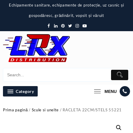
Skip
Echipamente sanitare, echipamente de protecție, uz casnic și
to
content
gospodăresc, grădinărit, vopsit și văruit
Category
MENU
Prima pagină
/
Scule si unelte
/ RACLETA 22CM/STELS 55221