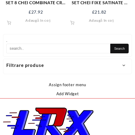
SET 8 CHEI COMBINATE CR –
SET CHEI FIXE SATINATE 6
V 6-22 MM 50861
BUC 6-17 MM 51740
£
27.92
£
21.82
Adaugă în coș
Adaugă în coș
.
Filtrare produse
Assign footer menu
Add Widget