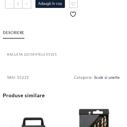
Cantitate
Adaugă în coș
-
+
RACLETA
22CM/STELS
55221
DESCRIERE
RACLETA 22CM/STELS 55221
SKU:
55221
Categorie:
Scule si unelte
Produse similare