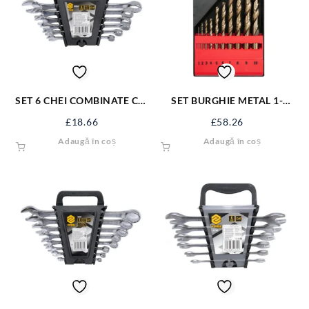
SET 6 CHEI COMBINATE CR-
SET BURGHIE METAL 1-
V 8-17 MM 50850
10MM, COBALT, 10 BUC YT-
£
18.66
£
58.26
41603
Adaugă în coș
Adaugă în coș