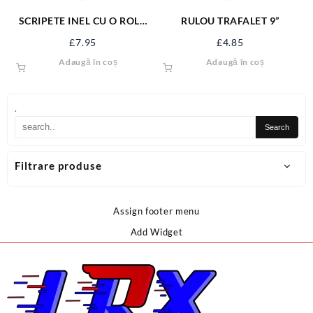
SCRIPETE INEL CU O ROLA
RULOU TRAFALET 9”
METAL 2” SJ-SP22
£
7.95
£
4.85
Adaugă în coș
Adaugă în coș
.
Filtrare produse
Assign footer menu
Add Widget