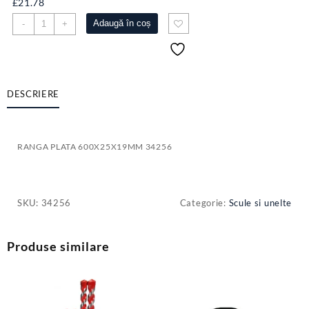
£
21.78
Cantitate
Adaugă în coș
-
+
RANGA
PLATA
600X25X19MM
34256
DESCRIERE
RANGA PLATA 600X25X19MM 34256
SKU:
34256
Categorie:
Scule si unelte
Produse similare