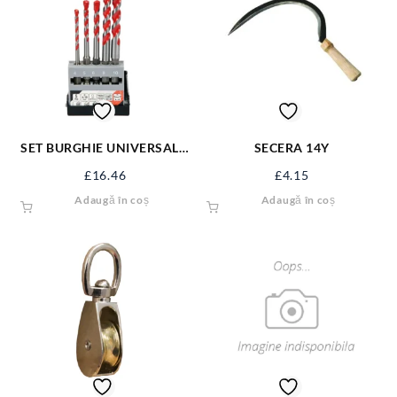
SET BURGHIE UNIVERSALE,
SECERA 14Y
4-10MM, 5 BUC YT-44789
£
16.46
£
4.15
Adaugă în coș
Adaugă în coș