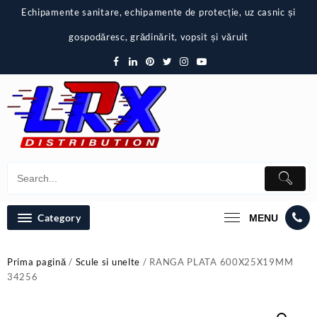
Skip
Echipamente sanitare, echipamente de protecție, uz casnic și
to
content
gospodăresc, grădinărit, vopsit și văruit
Category
MENU
Prima pagină
/
Scule si unelte
/ RANGA PLATA 600X25X19MM
34256