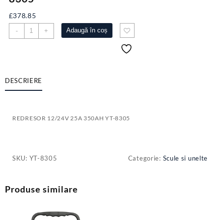
£
378.85
Cantitate
Adaugă în coș
-
+
REDRESOR
12/24V
25A
350AH
YT-
DESCRIERE
8305
REDRESOR 12/24V 25A 350AH YT-8305
SKU:
YT-8305
Categorie:
Scule si unelte
Produse similare