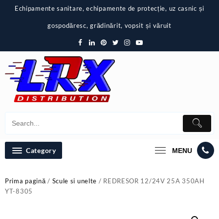
Skip
Echipamente sanitare, echipamente de protecție, uz casnic și
to
content
gospodăresc, grădinărit, vopsit și văruit
Category
MENU
Prima pagină
/
Scule si unelte
/ REDRESOR 12/24V 25A 350AH
YT-8305