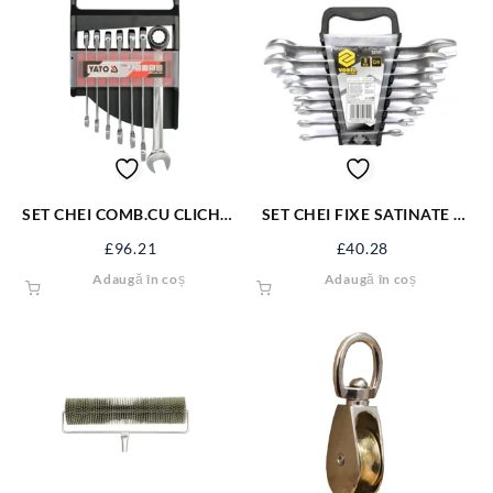
SET CHEI COMB.CU CLICHET
SET CHEI FIXE SATINATE 8
10-19MM, 7BUC YT-0208
BUC 6-22 MM 51741
£
96.21
£
40.28
Adaugă în coș
Adaugă în coș