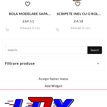
ROLA MODELARE SAPA
SCRIPETE INEL CU O ROLA
500MM 6453
METAL 1.1/4” SJ-SP114
£
69.51
£
4.18
Adaugă în coș
Adaugă în coș
.
Filtrare produse
Assign footer menu
Add Widget