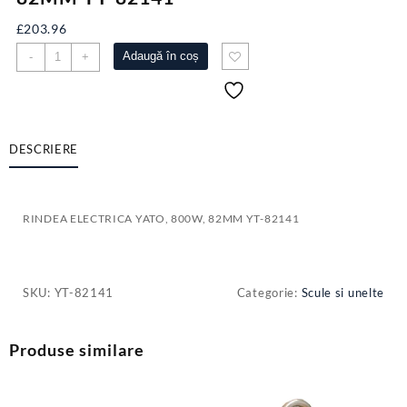
£
203.96
Cantitate
Adaugă în coș
-
+
RINDEA
ELECTRICA
YATO,
800W,
82MM
DESCRIERE
YT-
82141
RINDEA ELECTRICA YATO, 800W, 82MM YT-82141
SKU:
YT-82141
Categorie:
Scule si unelte
Produse similare