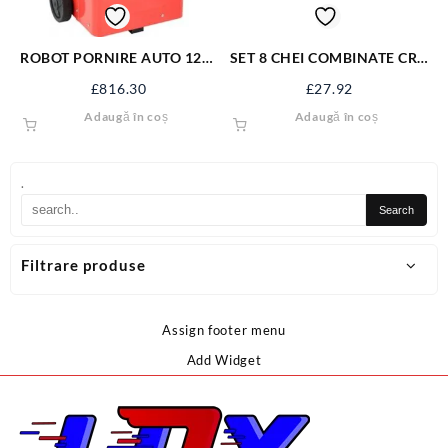
ROBOT PORNIRE AUTO 12V-
SET 8 CHEI COMBINATE CR –
24V,20-700Ah YT-83061
V 6-22 MM 50861
£
816.30
£
27.92
Adaugă în coș
Adaugă în coș
.
Filtrare produse
Assign footer menu
Add Widget