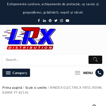
Skip
Echipamente sanitare, echipamente de protecție, uz casnic și
to
content
gospodăresc, grădinărit, vopsit și văruit
Category
MENU
Prima pagină
/
Scule si unelte
/ RINDEA ELECTRICA YATO, 800W,
82MM YT-82141