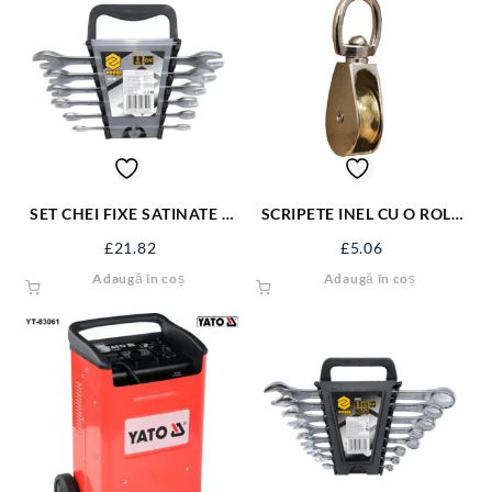
SET CHEI FIXE SATINATE 6
SCRIPETE INEL CU O ROLA
BUC 6-17 MM 51740
METAL 1.1/2” SJ-SP112
£
21.82
£
5.06
Adaugă în coș
Adaugă în coș