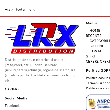
Assign footer menu
Meniu
HOME
RECENTE
CATEGORII
GALERIE
CONTACT
ȘTIRI
Distribuție de scule electrice si unelte
CERERE OFER
(Yato,Vorel, etc.), unelte, sanitare
(nipluri,baterii,robineți), organe de asamblare
Politica GDP
(suruburi,piulițe, tije filetate, conectori lemn.),
Politica cookie
etc.
Termeni si condi
Politica de conf
CARIERE
Social Media
Facebook