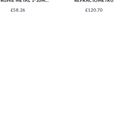
URGHIE METAL 1-10MM,
REFRACTOMETRU
LT, 10 BUC YT-41603
£
58.26
£
120.70