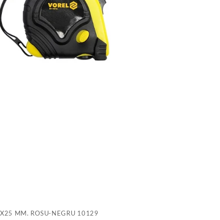
X
M
R
N
1
 X25 MM. ROSU-NEGRU 10129