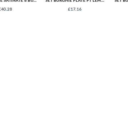
XE SATINATE 8 BUC
SET BURGHIE PLATE PT LEMN
SET B
 MM 51741
10-25,6BUC YT-3258
COBA
£
40.28
£
17.16