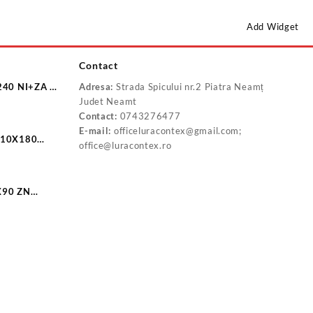
Add Widget
Contact
240 NI+ZA F
Adresa:
Strada Spicului nr.2 Piatra Neamț
Judet Neamt
Contact:
0743276477
E-mail:
officeluracontex@gmail.com;
 10X180
office@luracontex.ro
X90 ZN
0