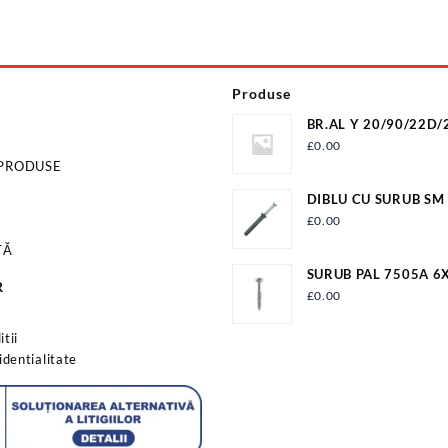
Produse
BR.AL Y 20/90/22D/
ER+T22 (I10)
£
0.00
 PRODUSE
DIBLU CU SURUB SM
EVP336-10180
£
0.00
TĂ
SURUB PAL 7505A 6
R
FIL.PARTIAL PAL6X9
£
0.00
s
tii
identialitate