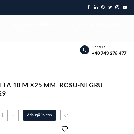
My Favourite
Wishlist
Login / Signup
My account
Contact
+40 743 276 477
ETA 10 M X25 MM. ROSU-NEGRU
29
4
antitate
+
Adaugă în coș
ULETA
0
M