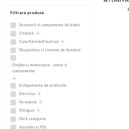
SET CHEI FI
6-22
Filtrare produse
Accesorii si componente biciclete
Chimice
Cuie/Sârmă/Electrozi
Dispozitive si sisteme de iluminat
Drujba si motocoase - piese si
componente
Echipamente de protectie
Electrice
Feronerie
Fitinguri
Fără categorie
Incendiu și PSI