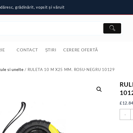
ăresc, grădinărit, vopsit și văruit
IE
CONTACT
ȘTIRI
CERERE OFERTĂ
cule si unelte
/ RULETA 10 M X25 MM. ROSU-NEGRU 10129
RUL
101
£
12.8
C
-
R
1