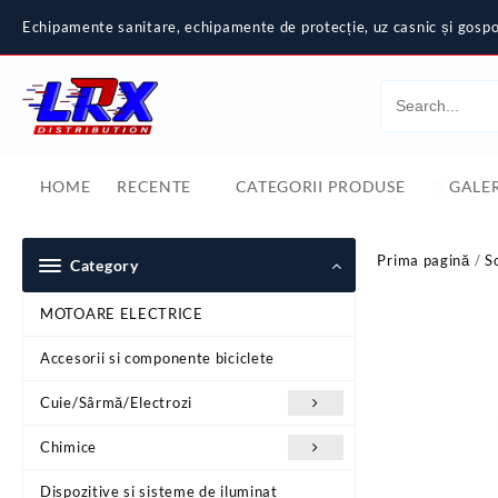
Skip
Echipamente sanitare, echipamente de protecție, uz casnic și gospod
to
content
HOME
RECENTE
CATEGORII PRODUSE
GALER
Prima pagină
/
S
Category
MOTOARE ELECTRICE
Accesorii si componente biciclete
Cuie/Sârmă/Electrozi
Chimice
Dispozitive si sisteme de iluminat