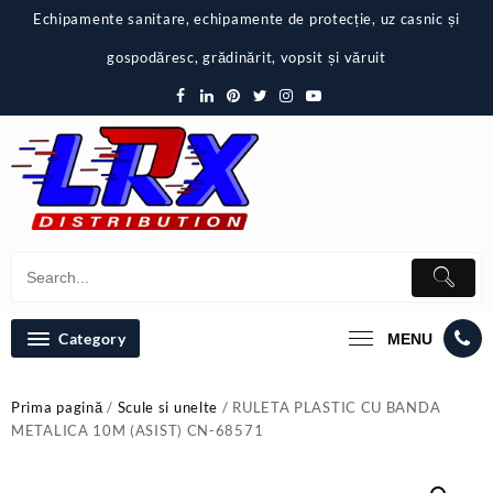
Skip
Echipamente sanitare, echipamente de protecție, uz casnic și
to
content
gospodăresc, grădinărit, vopsit și văruit
Category
MENU
Prima pagină
/
Scule si unelte
/ RULETA PLASTIC CU BANDA
METALICA 10M (ASIST) CN-68571