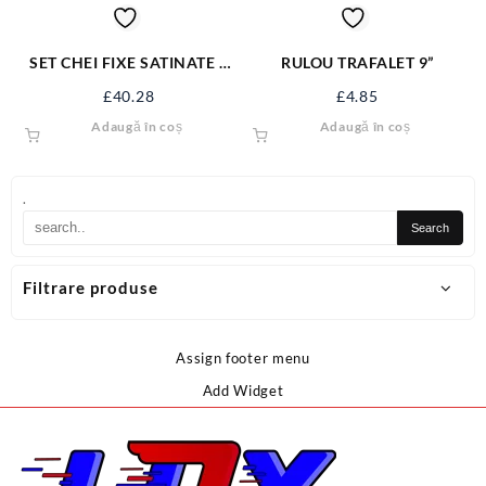
SET CHEI FIXE SATINATE 8
RULOU TRAFALET 9”
BUC 6-22 MM 51741
£
40.28
£
4.85
Adaugă în coș
Adaugă în coș
.
Filtrare produse
Assign footer menu
Add Widget