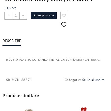
£
15.69
Cantitate
Adaugă în coș
-
+
RULETA
PLASTIC
CU
BANDA
METALICA
DESCRIERE
10M
(ASIST)
CN-
RULETA PLASTIC CU BANDA METALICA 10M (ASIST) CN-68571
68571
SKU:
CN-68571
Categorie:
Scule si unelte
Produse similare