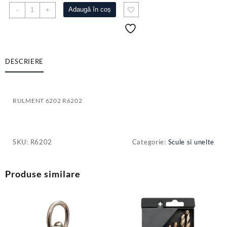
Cantitate
Adaugă în coș
-
+
RULMENT
6202
R6202
DESCRIERE
RULMENT 6202 R6202
SKU:
R6202
Categorie:
Scule si unelte
Produse similare