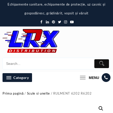
Skip
Echipamente sanitare, echipamente de protecție, uz casnic și
to
content
gospodăresc, grădinărit, vopsit și văruit
Category
MENU
Prima pagină
/
Scule si unelte
/ RULMENT 6202 R6202