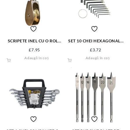
SCRIPETE INEL CU O ROLA
SET 10 CHEI HEXAGONALE
METAL 2” SJ-SP22
1,5-10 MM 56390
£
7.95
£
3.72
Adaugă în coș
Adaugă în coș