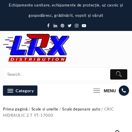
Skip
Echipamente sanitare, echipamente de protecție, uz casnic și
to
content
gospodăresc, grădinărit, vopsit și văruit
Category
MENU
Prima pagină
/
Scule si unelte
/
Scule depanare auto
/ CRIC
HIDRAULIC 2 T YT-17000