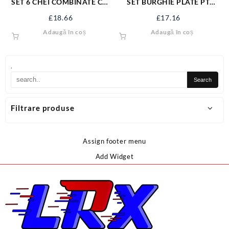
SET 6 CHEI COMBINATE CR-
SET BURGHIE PLATE PT
V 8-17 MM 50850
LEMN 10-25,6BUC YT-3258
£
18.66
£
17.16
Adaugă în coș
Adaugă în coș
.
Filtrare produse
Assign footer menu
Add Widget