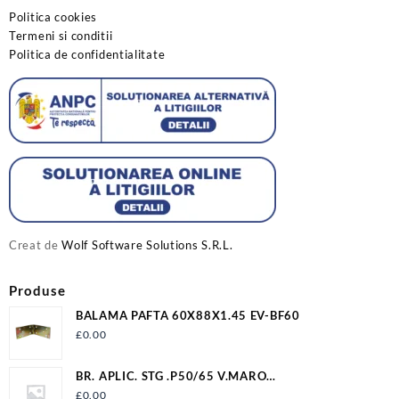
Politica cookies
Termeni si conditii
Politica de confidentialitate
Creat de
Wolf Software Solutions S.R.L.
Produse
BALAMA PAFTA 60X88X1.45 EV-BF60
£
0.00
BR. APLIC. STG .P50/65 V.MARO
12009P506500VM2LV
£
0.00