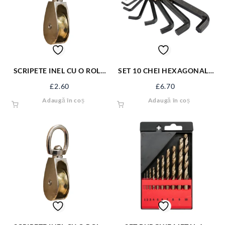
SCRIPETE INEL CU O ROLA
SET 10 CHEI HEXAGONALE
METAL 1” SJ-SP11
2-14 MM 56400
£
2.60
£
6.70
Adaugă în coș
Adaugă în coș