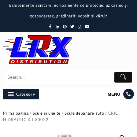
Skip
Echipamente sanitare, echipamente de protecție, uz casnic și
to
content
gospodăresc, grădinărit, vopsit și văruit
Category
MENU
Prima pagină
/
Scule si unelte
/
Scule depanare auto
/ CRIC
HIDRAULIC 3 T 80022