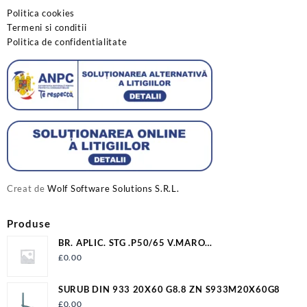
Politica cookies
Termeni si conditii
Politica de confidentialitate
Creat de
Wolf Software Solutions S.R.L.
Produse
BR. APLIC. STG .P50/65 V.MARO
12009P506500VM2LV
£
0.00
SURUB DIN 933 20X60 G8.8 ZN S933M20X60G8
£
0.00