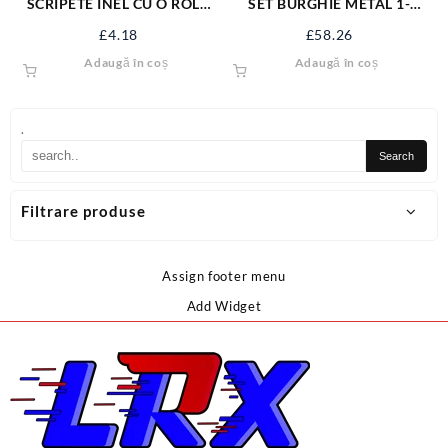
SCRIPETE INEL CU O ROLA
SET BURGHIE METAL 1-
METAL 1.1/4” SJ-SP114
10MM, COBALT, 10 BUC YT-
£
4.18
£
58.26
41603
Adaugă în coș
Adaugă în coș
.
Filtrare produse
Assign footer menu
Add Widget