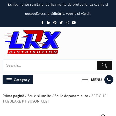
Skip
Echipamente sanitare, echipamente de protecție, uz casnic și
to
content
gospodăresc, grădinărit, vopsit și văruit
Category
MENU
Prima pagină
/
Scule si unelte
/
Scule depanare auto
/ SET CHEI
TUBULARE PT BUSON ULEI