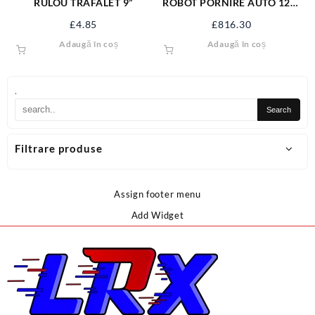
RULOU TRAFALET 9”
ROBOT PORNIRE AUTO 12V-
24V,20-700Ah YT-83061
£
4.85
£
816.30
Adaugă în coș
Adaugă în coș
.
Filtrare produse
Assign footer menu
Add Widget