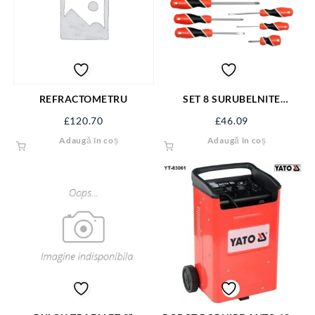
REFRACTOMETRU
SET 8 SURUBELNITE
LACATUSERIE YT-25966
£
120.70
£
46.09
Adaugă în coș
Adaugă în coș