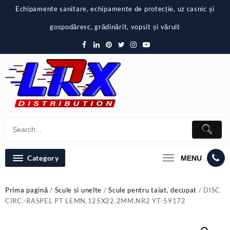
Skip
Echipamente sanitare, echipamente de protecție, uz casnic și
to
content
gospodăresc, grădinărit, vopsit și văruit
Category
MENU
Prima pagină
/
Scule si unelte
/
Scule pentru taiat, decupat
/ DISC
CIRC.-RASPEL PT LEMN,125X22.2MM,NR2 YT-59172