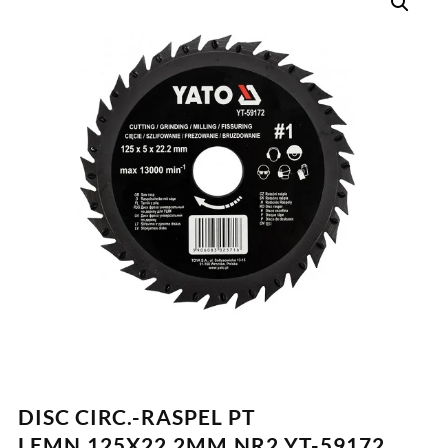
DISC CIRC.-RASPEL PT
LEMN,125X22.2MM,NR2 YT-59172