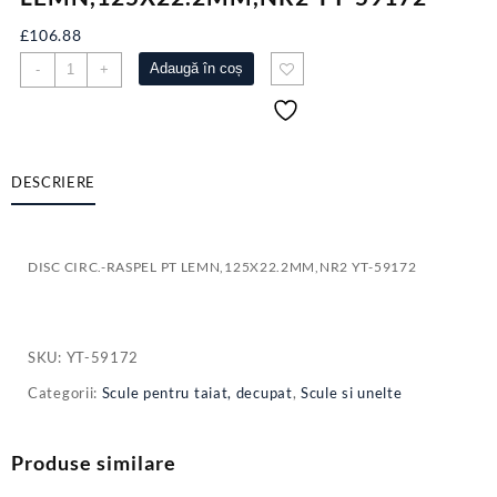
£
106.88
Cantitate
Adaugă în coș
-
+
DISC
CIRC.-
RASPEL
PT
LEMN,125X22.2MM,NR2
DESCRIERE
YT-
59172
DISC CIRC.-RASPEL PT LEMN,125X22.2MM,NR2 YT-59172
SKU:
YT-59172
Categorii:
Scule pentru taiat, decupat
,
Scule si unelte
Produse similare