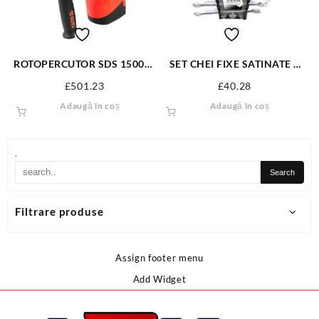
ROTOPERCUTOR SDS 1500W
SET CHEI FIXE SATINATE 8
YT-82127
BUC 6-22 MM 51741
£
501.23
£
40.28
Adaugă în coș
Adaugă în coș
.
Filtrare produse
Assign footer menu
Add Widget