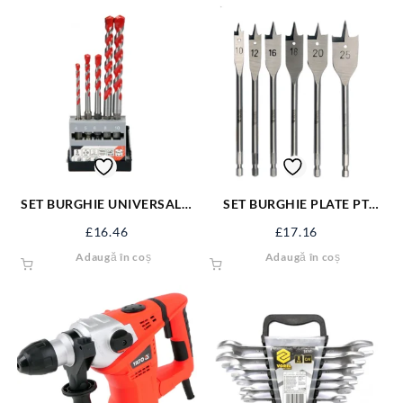
SET BURGHIE UNIVERSALE,
SET BURGHIE PLATE PT
4-10MM, 5 BUC YT-44789
LEMN 10-25,6BUC YT-3258
£
16.46
£
17.16
Adaugă în coș
Adaugă în coș