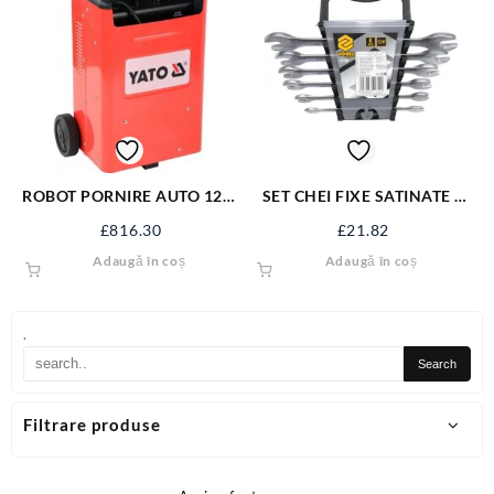
ROBOT PORNIRE AUTO 12V-
SET CHEI FIXE SATINATE 6
24V,20-700Ah YT-83061
BUC 6-17 MM 51740
£
816.30
£
21.82
Adaugă în coș
Adaugă în coș
.
Filtrare produse