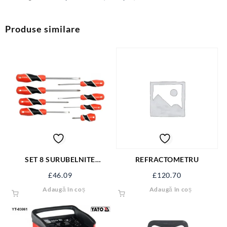
Produse similare
SET 8 SURUBELNITE
REFRACTOMETRU
LACATUSERIE YT-25966
£
46.09
£
120.70
Adaugă în coș
Adaugă în coș