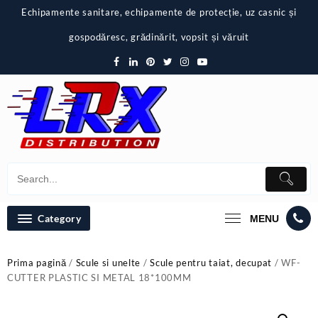
Skip
Echipamente sanitare, echipamente de protecție, uz casnic și
to
content
gospodăresc, grădinărit, vopsit și văruit
Category
MENU
Prima pagină
/
Scule si unelte
/
Scule pentru taiat, decupat
/ WF-
CUTTER PLASTIC SI METAL 18*100MM