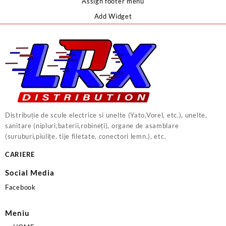
Assign footer menu
Add Widget
Distribuție de scule electrice si unelte (Yato,Vorel, etc.), unelte,
sanitare (nipluri,baterii,robineți), organe de asamblare
(suruburi,piulițe, tije filetate, conectori lemn.), etc.
CARIERE
Social Media
Facebook
Meniu