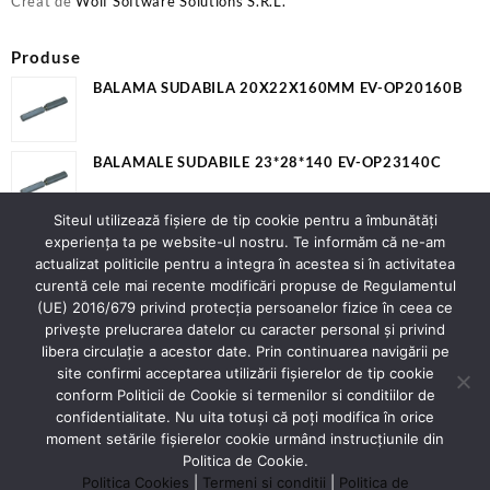
Creat de
Wolf Software Solutions S.R.L.
Produse
BALAMA SUDABILA 20X22X160MM EV-OP20160B
BALAMALE SUDABILE 23*28*140 EV-OP23140C
Siteul utilizează fişiere de tip cookie pentru a îmbunătăți
SURUB GIPS CARTON 3.5X55 PH2 200.04.74
experiența ta pe website-ul nostru. Te informăm că ne-am
£
0.00
actualizat politicile pentru a integra în acestea si în activitatea
curentă cele mai recente modificări propuse de Regulamentul
(UE) 2016/679 privind protecția persoanelor fizice în ceea ce
privește prelucrarea datelor cu caracter personal și privind
Contact
libera circulație a acestor date. Prin continuarea navigării pe
Adresa:
Strada Spicului nr.2 Piatra Neamț
site confirmi acceptarea utilizării fişierelor de tip cookie
Judet Neamt
conform Politicii de Cookie si termenilor si conditiilor de
Contact:
0743276477
confidentialitate. Nu uita totuși că poți modifica în orice
E-mail:
officeluracontex@gmail.com;
moment setările fişierelor cookie urmând instrucțiunile din
office@luracontex.ro
Politica de Cookie.
Politica Cookies
|
Termeni si conditii
|
Politica de