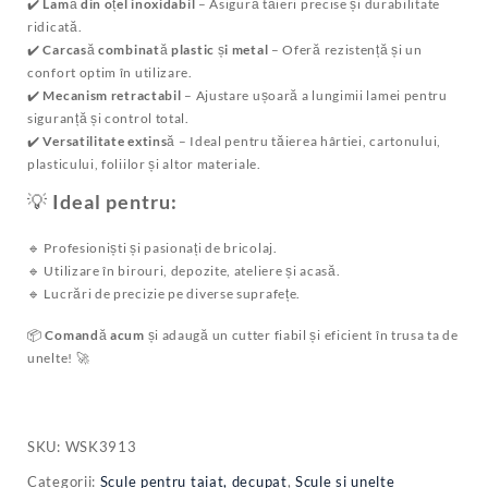
✔️
Lamă din oțel inoxidabil
– Asigură tăieri precise și durabilitate
ridicată.
✔️
Carcasă combinată plastic și metal
– Oferă rezistență și un
confort optim în utilizare.
✔️
Mecanism retractabil
– Ajustare ușoară a lungimii lamei pentru
siguranță și control total.
✔️
Versatilitate extinsă
– Ideal pentru tăierea hârtiei, cartonului,
plasticului, foliilor și altor materiale.
💡
Ideal pentru:
🔹 Profesioniști și pasionați de bricolaj.
🔹 Utilizare în birouri, depozite, ateliere și acasă.
🔹 Lucrări de precizie pe diverse suprafețe.
📦
Comandă acum
și adaugă un cutter fiabil și eficient în trusa ta de
unelte! 🚀
SKU:
WSK3913
Categorii:
Scule pentru taiat, decupat
,
Scule si unelte