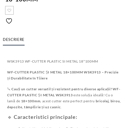
DESCRIERE
WSK3913 WF-CUTTER PLASTIC SI METAL 18*100MM
WF-CUTTER PLASTIC ȘI METAL 18×100MM WSK3913 – Precizie
și Durabilitate în Tăiere
🔪
Cauți un cutter versatil și rezistent pentru diverse aplicații?
WF-
CUTTER PLASTIC ȘI METAL WSK3913
este soluția ideală! Cu o
lamă de
18×100mm
, acest cutter este perfect pentru
bricolaj, birou,
depozite, tâmplărie și uz casnic
.
🔹
Caracteristici principale: