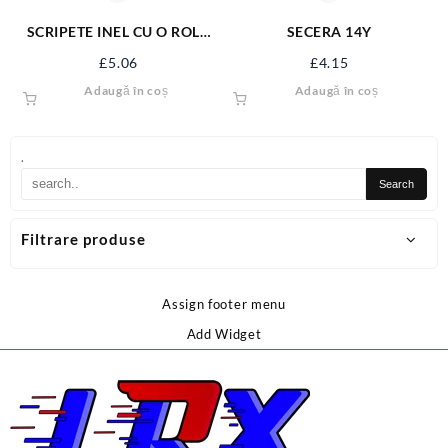
SCRIPETE INEL CU O ROLA
SECERA 14Y
METAL 1.1/2” SJ-SP112
£
5.06
£
4.15
Adaugă în coș
Adaugă în coș
.
Filtrare produse
Assign footer menu
Add Widget