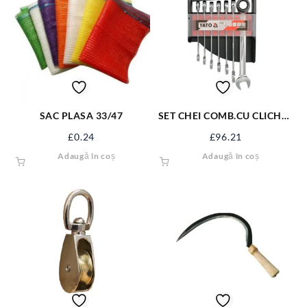
SAC PLASA 33/47
SET CHEI COMB.CU CLICHET
10-19MM, 7BUC YT-0208
£
0.24
£
96.21
Adaugă în coș
Adaugă în coș