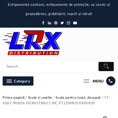
Skip
Echipamente sanitare, echipamente de protecție, uz casnic și
to
content
gospodăresc, grădinărit, vopsit și văruit
Category
MENU
Prima pagină
/
Scule si unelte
/
Scule pentru taiat, decupat
/ YT-
6081 PANZA FIERASTRAU CIRC.PT.LEMN350X40X30