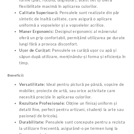
forme (plat, rotund, unghiular), acest set îți oferă
flexibilitate maximă în aplicarea culorilor.
Calitate Superioară:
Pensulele sunt realizate din păr
sintetic de înaltă calitate, care asigură o aplicare
uniformă a vopselelor și a vopselelor acrilice.
Maner Ergonomic:
Designul ergonomic al mânerului
oferă un grip confortabil, permițând utilizarea pe durate
lungi fără a provoca disconfort.
Ușor de Curățat:
Pensulele se curăță ușor cu apă și
săpun după utilizare, menținându-și forma și eficiența în
timp.
Beneficii:
Versatilitate:
Ideal pentru pictură pe pânză, vopsire de
mobilier, proiecte de artă, sau orice activitate care
necesită precizie în aplicarea culorilor.
Rezultate Profesionale:
Obține un finisaj uniform și
detalii fine, perfect pentru artizani, studenți la arte sau
pasionați de bricolaj.
Durabilitate:
Pensulele sunt concepute pentru a rezista
la utilizare frecventă, asigurând-o pe termen lung la