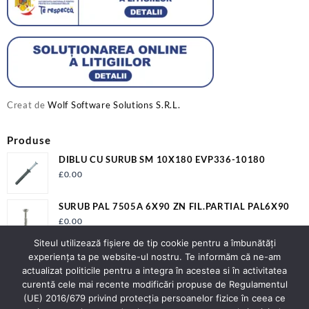
Creat de
Wolf Software Solutions S.R.L.
Produse
DIBLU CU SURUB SM 10X180 EVP336-10180
£
0.00
SURUB PAL 7505A 6X90 ZN FIL.PARTIAL PAL6X90
£
0.00
Siteul utilizează fişiere de tip cookie pentru a îmbunătăți
SMIRGHEL P-18012CM50M SG-P12180B
experiența ta pe website-ul nostru. Te informăm că ne-am
£
0.00
actualizat politicile pentru a integra în acestea si în activitatea
curentă cele mai recente modificări propuse de Regulamentul
(UE) 2016/679 privind protecția persoanelor fizice în ceea ce