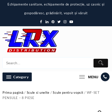
Skip
Echipamente sanitare, echipamente de protecție, uz casnic și
to
content
gospodăresc, grădinărit, vopsit și văruit
Category
MENU
Prima pagină
/
Scule si unelte
/
Scule pentru vopsit
/ WF-SET
PENSULE – 8 PIESE