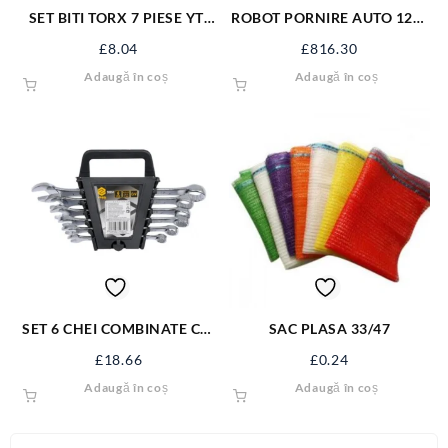
SET BITI TORX 7 PIESE YT-
ROBOT PORNIRE AUTO 12V-
0416
24V,20-700Ah YT-83061
£
8.04
£
816.30
Adaugă în coș
Adaugă în coș
SET 6 CHEI COMBINATE CR-
SAC PLASA 33/47
V 8-17 MM 50850
£
18.66
£
0.24
Adaugă în coș
Adaugă în coș