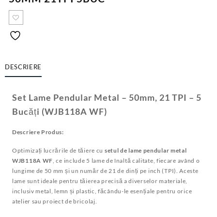
DESCRIERE
Set Lame Pendular Metal – 50mm, 21 TPI – 5
Bucăți (WJB118A WF)
Descriere Produs:
Optimizați lucrările de tăiere cu
setul de lame pendular metal
WJB118A WF
, ce include 5 lame de înaltă calitate, fiecare având o
lungime de 50 mm și un număr de 21 de dinți pe inch (TPI). Aceste
lame sunt ideale pentru tăierea precisă a diverselor materiale,
inclusiv metal, lemn și plastic, făcându-le esențiale pentru orice
atelier sau proiect de bricolaj.