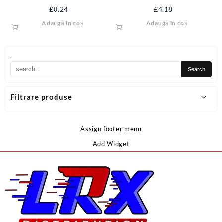
METAL 1.1/4” SJ-SP114
£
0.24
£
4.18
Adaugă în coș
Adaugă în coș
.
Filtrare produse
Assign footer menu
Add Widget