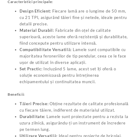
Caracteristici principale:
Design Eficient:
Fiecare lamă are o lungime de 50 mm,
cu 21 TPI, asigurând tăieri fine și netede, ideale pentru
detalii precise.
Material Durabil:
Fabricate din oțel de calitate
superioară, aceste lame oferă rezistență și durabilitate,
fiind concepute pentru utilizare intensă.
Compatibilitate Versatilă:
Lamele sunt compatibile cu
majoritatea feroneriilor de tip pendular, ceea ce le face
ușor de utilizat în diverse aplicații.
Set Practic:
Incluzând 5 lame, acest set îți oferă o
soluție economicoasă pentru întreținerea
echipamentului și continuitatea muncii.
Beneficii:
Tăieri Precise:
Obține rezultate de calitate profesională
cu fiecare tăiere, indiferent de materialul utilizat.
Durabilitate:
Lamele sunt proiectate pentru a rezista la
uzura zilnică, asigurându-ți un instrument de încredere
pe termen lung.
Utilizare Versatilă:
Ideal pentru proiecte de bricolaj,