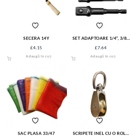
SECERA 14Y
SET ADAPTOARE 1/4”, 3/8”,
1/2” PT BOR YT-04685
£
4.15
£
7.64
Adaugă în coș
Adaugă în coș
SAC PLASA 33/47
SCRIPETE INEL CU O ROLA