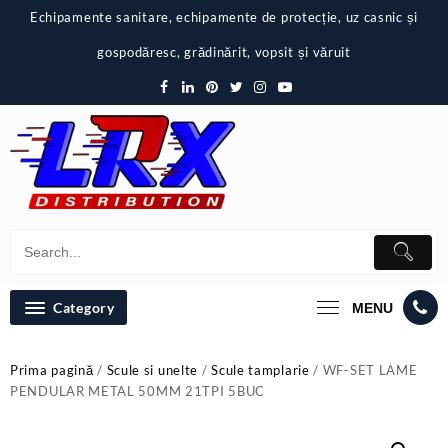
Skip
Echipamente sanitare, echipamente de protecție, uz casnic și
to
content
gospodăresc, grădinărit, vopsit și văruit
Category
MENU
Prima pagină
/
Scule si unelte
/
Scule tamplarie
/ WF-SET LAME
PENDULAR METAL 50MM 21TPI 5BUC