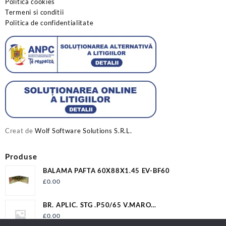
Politica cookies
Termeni si conditii
Politica de confidentialitate
Creat de
Wolf Software Solutions S.R.L.
Produse
BALAMA PAFTA 60X88X1.45 EV-BF60
£
0.00
BR. APLIC. STG .P50/65 V.MARO
12009P506500VM2LV
£
0.00