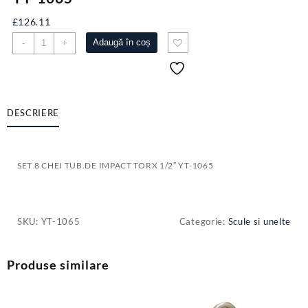
£
126.11
Cantitate
Adaugă în coș
-
+
SET
8
CHEI
TUB.DE
IMPACT
DESCRIERE
TORX
1/2"
YT-
SET 8 CHEI TUB.DE IMPACT TORX 1/2″ YT-1065
1065
SKU:
YT-1065
Categorie:
Scule si unelte
Produse similare