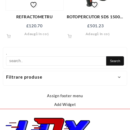
REFRACTOMETRU
ROTOPERCUTOR SDS 1500W
YT-82127
£
120.70
£
501.23
Adaugă în coș
Adaugă în coș
.
Filtrare produse
Assign footer menu
Add Widget