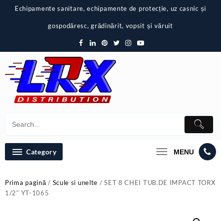
Skip
Echipamente sanitare, echipamente de protecție, uz casnic și
to
content
gospodăresc, grădinărit, vopsit și văruit
Category
MENU
Prima pagină
/
Scule si unelte
/ SET 8 CHEI TUB.DE IMPACT TORX
1/2″ YT-1065