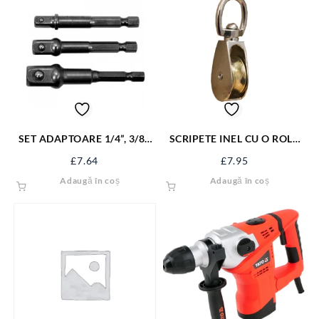
SET ADAPTOARE 1/4”, 3/8”,
SCRIPETE INEL CU O ROLA
1/2” PT BOR YT-04685
METAL 2” SJ-SP22
£
7.64
£
7.95
Adaugă în coș
Adaugă în coș