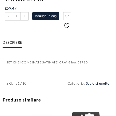
£
59.47
Cantitate
Adaugă în coș
-
+
SET
CHEI
COMBINATE
SATINATE
,CR-
DESCRIERE
V,
8
buc
SET CHEI COMBINATE SATINATE ,CR-V, 8 buc 51710
51710
SKU:
51710
Categorie:
Scule si unelte
Produse similare