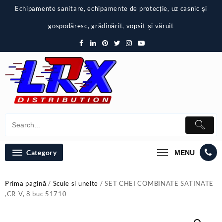
Skip
Echipamente sanitare, echipamente de protecție, uz casnic și
to
content
gospodăresc, grădinărit, vopsit și văruit
Category
MENU
Prima pagină
/
Scule si unelte
/ SET CHEI COMBINATE SATINATE
,CR-V, 8 buc 51710