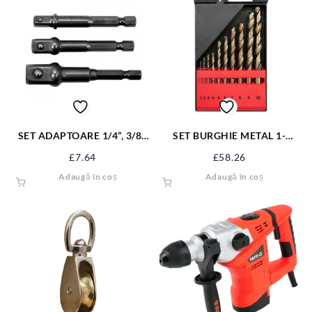
SET ADAPTOARE 1/4”, 3/8”,
SET BURGHIE METAL 1-
1/2” PT BOR YT-04685
10MM, COBALT, 10 BUC YT-
£
7.64
£
58.26
41603
Adaugă în coș
Adaugă în coș