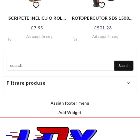
SCRIPETE INEL CU O ROLA
ROTOPERCUTOR SDS 1500W
METAL 2” SJ-SP22
YT-82127
£
7.95
£
501.23
Adaugă în coș
Adaugă în coș
.
Filtrare produse
Assign footer menu
Add Widget