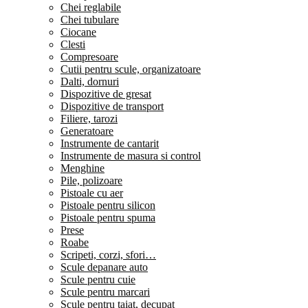
Chei reglabile
Chei tubulare
Ciocane
Clesti
Compresoare
Cutii pentru scule, organizatoare
Dalti, dornuri
Dispozitive de gresat
Dispozitive de transport
Filiere, tarozi
Generatoare
Instrumente de cantarit
Instrumente de masura si control
Menghine
Pile, polizoare
Pistoale cu aer
Pistoale pentru silicon
Pistoale pentru spuma
Prese
Roabe
Scripeti, corzi, sfori…
Scule depanare auto
Scule pentru cuie
Scule pentru marcari
Scule pentru taiat, decupat