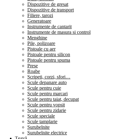
Dispozitive de gresat
Dispozitive de transport
Filiere, tarozi
Generatoare
Instrumente de cantarit
Instrumente de masura si control
Menghine
Pile, polizoare
Pistoale cu aer
Pistoale pentru silicon
Pistoale pentru spuma
Prese
Roabe
Scripeti, corzi, sfori…
Scule depanare auto
Scule pentru cuie
Scule pentru marcari
Scule pentru taiat, decupat
Scule pentru vopsit
Scule pentru zidarie
Scule speciale
Scule tamplarie
Surubelnite
Surubelnite electrice
Țeavă