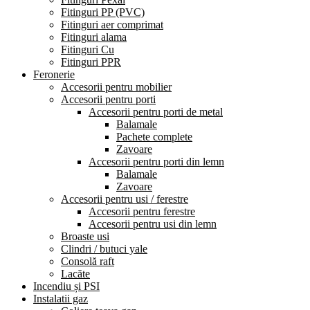
Fitinguri PP (PVC)
Fitinguri aer comprimat
Fitinguri alama
Fitinguri Cu
Fitinguri PPR
Feronerie
Accesorii pentru mobilier
Accesorii pentru porti
Accesorii pentru porti de metal
Balamale
Pachete complete
Zavoare
Accesorii pentru porti din lemn
Balamale
Zavoare
Accesorii pentru usi / ferestre
Accesorii pentru ferestre
Accesorii pentru usi din lemn
Broaste usi
Clindri / butuci yale
Consolă raft
Lacăte
Incendiu și PSI
Instalatii gaz