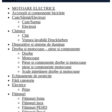
MOTOARE ELECTRICE
Accesorii si componente biciclete
Cuie/Sârmă/Electrozi
Cuie/Sarma
Electrozi
Chimice
Chit
Vopsea lavabilă Druckfarben
Dispozitive si sisteme de iluminat
Drujba si motocoase – piese si componente
Drujbe
Motocoase
Piese si componente drujbe si motocoase
piese si componente motocoase
Scule intretinere drujbe si motocoase
Echipamente de protectie
Fără categorie
Electrice
Prize
Fitinguri
Fitinguri fonta
Fitinguri inox
Fitinguri PEHD
Fitinguri Pexal