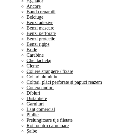
Agatator
Ancore
Banda reparatii
Belciuge
Benzi adezive
Benzi mascare
Benzi perforate
Benzi protectie
Benzi rigips
Bride
Carabine
Chei tachelaj
Cleme
Coliere strangere / fixare
Coltari aluminiu
Colțari, plăci perforate și papuci reazem
Conexpanduri
Dibluri
Distantiere
Garnituri
Lanț comercial
Piulite
Prelungitoare tije filetate
Roti pentru carucioare
Șaibe