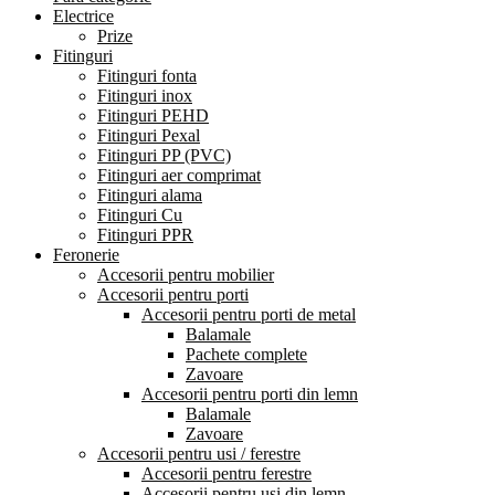
Electrice
Prize
Fitinguri
Fitinguri fonta
Fitinguri inox
Fitinguri PEHD
Fitinguri Pexal
Fitinguri PP (PVC)
Fitinguri aer comprimat
Fitinguri alama
Fitinguri Cu
Fitinguri PPR
Feronerie
Accesorii pentru mobilier
Accesorii pentru porti
Accesorii pentru porti de metal
Balamale
Pachete complete
Zavoare
Accesorii pentru porti din lemn
Balamale
Zavoare
Accesorii pentru usi / ferestre
Accesorii pentru ferestre
Accesorii pentru usi din lemn