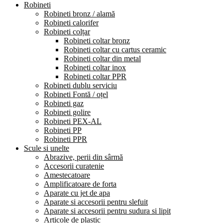
Robineti
Robineti bronz / alamă
Robineti calorifer
Robineti colțar
Robineti coltar bronz
Robineti coltar cu cartus ceramic
Robineti coltar din metal
Robineti coltar inox
Robineti coltar PPR
Robineti dublu serviciu
Robineti Fontă / oțel
Robineti gaz
Robineti golire
Robineti PEX-AL
Robineti PP
Robineti PPR
Scule si unelte
Abrazive, perii din sârmă
Accesorii curatenie
Amestecatoare
Amplificatoare de forta
Aparate cu jet de apa
Aparate si accesorii pentru slefuit
Aparate si accesorii pentru sudura si lipit
Articole de plastic