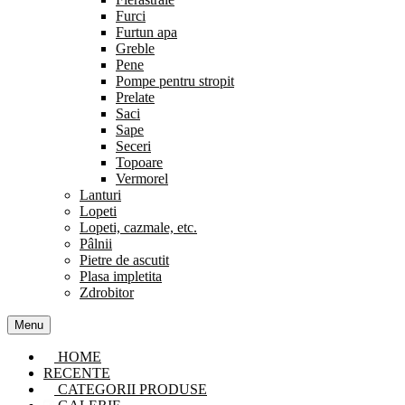
Furci
Furtun apa
Greble
Pene
Pompe pentru stropit
Prelate
Saci
Sape
Seceri
Topoare
Vermorel
Lanturi
Lopeti
Lopeti, cazmale, etc.
Pâlnii
Pietre de ascutit
Plasa impletita
Zdrobitor
Menu
HOME
RECENTE
CATEGORII PRODUSE