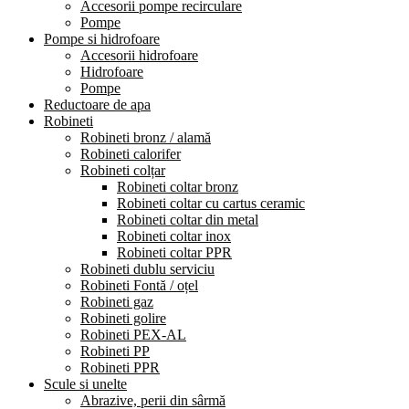
Accesorii pompe recirculare
Pompe
Pompe si hidrofoare
Accesorii hidrofoare
Hidrofoare
Pompe
Reductoare de apa
Robineti
Robineti bronz / alamă
Robineti calorifer
Robineti colțar
Robineti coltar bronz
Robineti coltar cu cartus ceramic
Robineti coltar din metal
Robineti coltar inox
Robineti coltar PPR
Robineti dublu serviciu
Robineti Fontă / oțel
Robineti gaz
Robineti golire
Robineti PEX-AL
Robineti PP
Robineti PPR
Scule si unelte
Abrazive, perii din sârmă