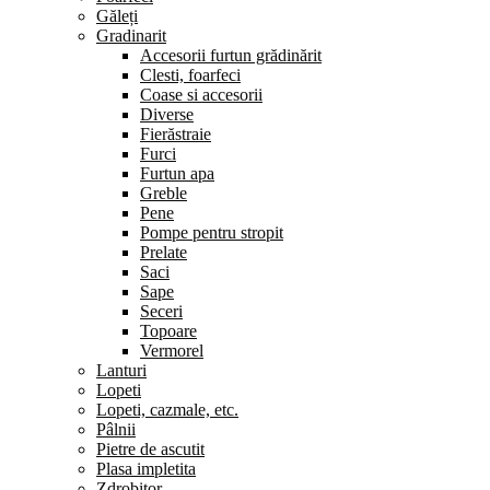
Găleți
Gradinarit
Accesorii furtun grădinărit
Clesti, foarfeci
Coase si accesorii
Diverse
Fierăstraie
Furci
Furtun apa
Greble
Pene
Pompe pentru stropit
Prelate
Saci
Sape
Seceri
Topoare
Vermorel
Lanturi
Lopeti
Lopeti, cazmale, etc.
Pâlnii
Pietre de ascutit
Plasa impletita
Zdrobitor