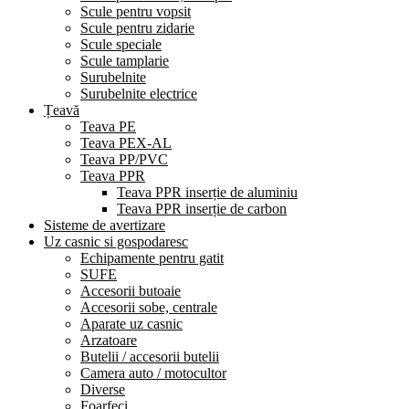
Scule pentru vopsit
Scule pentru zidarie
Scule speciale
Scule tamplarie
Surubelnite
Surubelnite electrice
Țeavă
Teava PE
Teava PEX-AL
Teava PP/PVC
Teava PPR
Teava PPR inserție de aluminiu
Teava PPR inserție de carbon
Sisteme de avertizare
Uz casnic si gospodaresc
Echipamente pentru gatit
SUFE
Accesorii butoaie
Accesorii sobe, centrale
Aparate uz casnic
Arzatoare
Butelii / accesorii butelii
Camera auto / motocultor
Diverse
Foarfeci