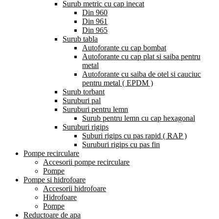
Surub metric cu cap inecat
Din 960
Din 961
Din 965
Surub tabla
Autoforante cu cap bombat
Autoforante cu cap plat si saiba pentru
metal
Autoforante cu saiba de otel si cauciuc
pentru metal ( EPDM )
Surub torbant
Suruburi pal
Suruburi pentru lemn
Surub pentru lemn cu cap hexagonal
Suruburi rigips
Suburi rigips cu pas rapid ( RAP )
Suruburi rigips cu pas fin
Pompe recirculare
Accesorii pompe recirculare
Pompe
Pompe si hidrofoare
Accesorii hidrofoare
Hidrofoare
Pompe
Reductoare de apa