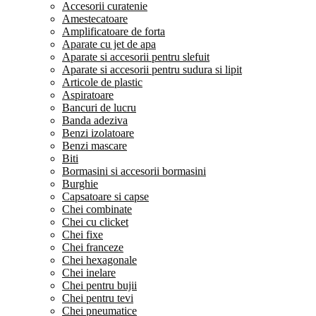
Accesorii curatenie
Amestecatoare
Amplificatoare de forta
Aparate cu jet de apa
Aparate si accesorii pentru slefuit
Aparate si accesorii pentru sudura si lipit
Articole de plastic
Aspiratoare
Bancuri de lucru
Banda adeziva
Benzi izolatoare
Benzi mascare
Biti
Bormasini si accesorii bormasini
Burghie
Capsatoare si capse
Chei combinate
Chei cu clicket
Chei fixe
Chei franceze
Chei hexagonale
Chei inelare
Chei pentru bujii
Chei pentru tevi
Chei pneumatice