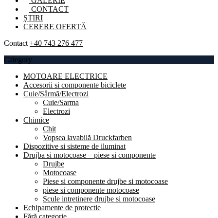
GALERIE
CONTACT
ȘTIRI
CERERE OFERTĂ
Contact
+40 743 276 477
Category
MOTOARE ELECTRICE
Accesorii si componente biciclete
Cuie/Sârmă/Electrozi
Cuie/Sarma
Electrozi
Chimice
Chit
Vopsea lavabilă Druckfarben
Dispozitive si sisteme de iluminat
Drujba si motocoase – piese si componente
Drujbe
Motocoase
Piese si componente drujbe si motocoase
piese si componente motocoase
Scule intretinere drujbe si motocoase
Echipamente de protectie
Fără categorie