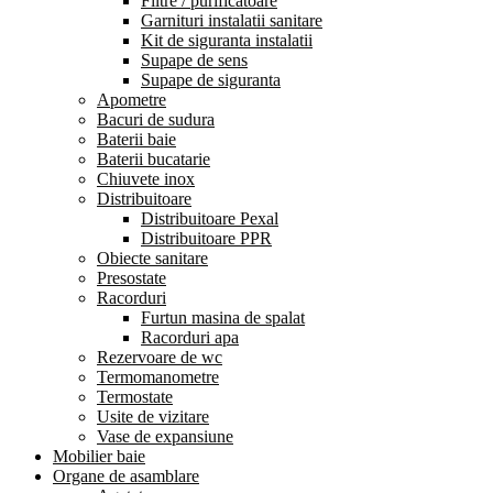
Filtre / purificatoare
Garnituri instalatii sanitare
Kit de siguranta instalatii
Supape de sens
Supape de siguranta
Apometre
Bacuri de sudura
Baterii baie
Baterii bucatarie
Chiuvete inox
Distribuitoare
Distribuitoare Pexal
Distribuitoare PPR
Obiecte sanitare
Presostate
Racorduri
Furtun masina de spalat
Racorduri apa
Rezervoare de wc
Termomanometre
Termostate
Usite de vizitare
Vase de expansiune
Mobilier baie
Organe de asamblare