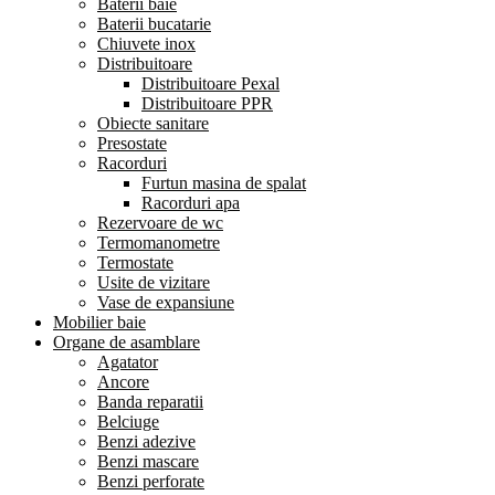
Baterii baie
Baterii bucatarie
Chiuvete inox
Distribuitoare
Distribuitoare Pexal
Distribuitoare PPR
Obiecte sanitare
Presostate
Racorduri
Furtun masina de spalat
Racorduri apa
Rezervoare de wc
Termomanometre
Termostate
Usite de vizitare
Vase de expansiune
Mobilier baie
Organe de asamblare
Agatator
Ancore
Banda reparatii
Belciuge
Benzi adezive
Benzi mascare
Benzi perforate