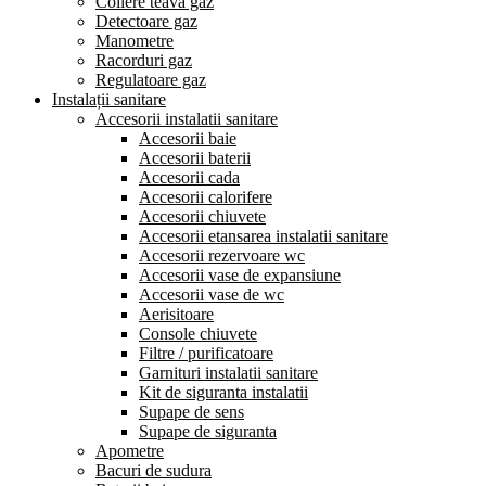
Coliere teava gaz
Detectoare gaz
Manometre
Racorduri gaz
Regulatoare gaz
Instalații sanitare
Accesorii instalatii sanitare
Accesorii baie
Accesorii baterii
Accesorii cada
Accesorii calorifere
Accesorii chiuvete
Accesorii etansarea instalatii sanitare
Accesorii rezervoare wc
Accesorii vase de expansiune
Accesorii vase de wc
Aerisitoare
Console chiuvete
Filtre / purificatoare
Garnituri instalatii sanitare
Kit de siguranta instalatii
Supape de sens
Supape de siguranta
Apometre
Bacuri de sudura