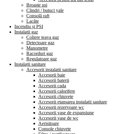
Broaste usi
Clindri / butuci yale
Consolă raft
Lacăte
Incendiu și PSI
Instalatii gaz
Coliere teava gaz
Detectoare gaz
Manometre
Racorduri gaz
Regulatoare gaz
Instalații sanitare
Accesorii instalatii sanitare
Accesorii baie
Accesorii baterii
Accesorii cada
Accesorii calorifere
Accesorii chiuvete
Accesorii etansarea instalatii sanitare
Accesorii rezervoare wc
Accesorii vase de expansiune
Accesorii vase de wc
Aerisitoare
Console chiuvete