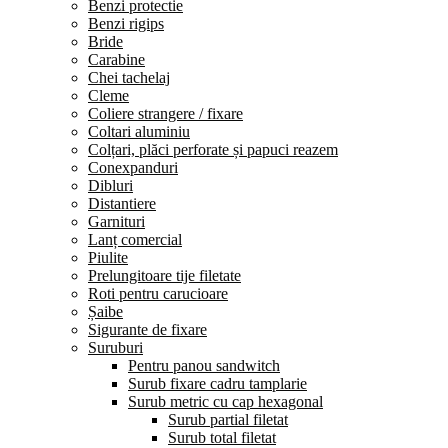
Benzi protectie
Benzi rigips
Bride
Carabine
Chei tachelaj
Cleme
Coliere strangere / fixare
Coltari aluminiu
Colțari, plăci perforate și papuci reazem
Conexpanduri
Dibluri
Distantiere
Garnituri
Lanț comercial
Piulite
Prelungitoare tije filetate
Roti pentru carucioare
Șaibe
Sigurante de fixare
Suruburi
Pentru panou sandwitch
Surub fixare cadru tamplarie
Surub metric cu cap hexagonal
Surub partial filetat
Surub total filetat