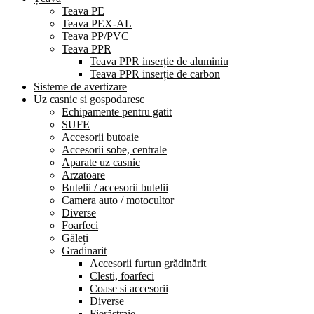
Teava PE
Teava PEX-AL
Teava PP/PVC
Teava PPR
Teava PPR inserție de aluminiu
Teava PPR inserție de carbon
Sisteme de avertizare
Uz casnic si gospodaresc
Echipamente pentru gatit
SUFE
Accesorii butoaie
Accesorii sobe, centrale
Aparate uz casnic
Arzatoare
Butelii / accesorii butelii
Camera auto / motocultor
Diverse
Foarfeci
Găleți
Gradinarit
Accesorii furtun grădinărit
Clesti, foarfeci
Coase si accesorii
Diverse
Fierăstraie