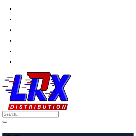
My Favourite
Wishlist
Login / Signup
My account
Category