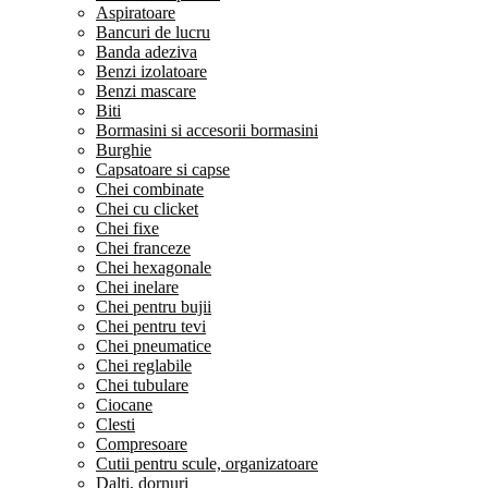
Aspiratoare
Bancuri de lucru
Banda adeziva
Benzi izolatoare
Benzi mascare
Biti
Bormasini si accesorii bormasini
Burghie
Capsatoare si capse
Chei combinate
Chei cu clicket
Chei fixe
Chei franceze
Chei hexagonale
Chei inelare
Chei pentru bujii
Chei pentru tevi
Chei pneumatice
Chei reglabile
Chei tubulare
Ciocane
Clesti
Compresoare
Cutii pentru scule, organizatoare
Dalti, dornuri