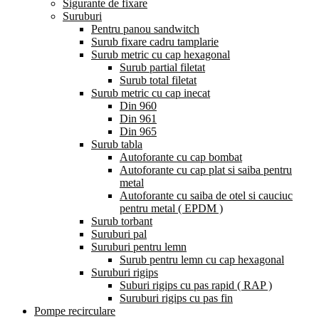
Sigurante de fixare
Suruburi
Pentru panou sandwitch
Surub fixare cadru tamplarie
Surub metric cu cap hexagonal
Surub partial filetat
Surub total filetat
Surub metric cu cap inecat
Din 960
Din 961
Din 965
Surub tabla
Autoforante cu cap bombat
Autoforante cu cap plat si saiba pentru
metal
Autoforante cu saiba de otel si cauciuc
pentru metal ( EPDM )
Surub torbant
Suruburi pal
Suruburi pentru lemn
Surub pentru lemn cu cap hexagonal
Suruburi rigips
Suburi rigips cu pas rapid ( RAP )
Suruburi rigips cu pas fin
Pompe recirculare