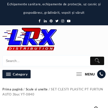
Skip
Echipamente sanitare, echipamente de protecție, uz casnic și
to
content
gospodăresc, grădinărit, vopsit și văruit
Category
MENU
Prima pagină
/
Scule si unelte
/ SET CLESTI PLASTIC PT FURTUN
AUTO 3buc YT-0840