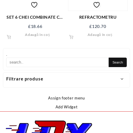
SET 6 CHEI COMBINATE CR-
REFRACTOMETRU
V 8-17 MM 50850
£
18.66
£
120.70
Adaugă în coș
Adaugă în coș
.
Filtrare produse
Assign footer menu
Add Widget