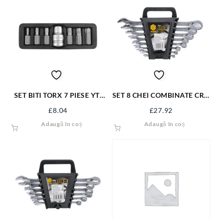
SET BITI TORX 7 PIESE YT-
SET 8 CHEI COMBINATE CR –
0416
V 6-22 MM 50861
£
8.04
£
27.92
Adaugă în coș
Adaugă în coș