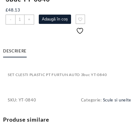
£
48.13
Cantitate
Adaugă în coș
-
+
SET
CLESTI
PLASTIC
PT
FURTUN
DESCRIERE
AUTO
3buc
YT-
SET CLESTI PLASTIC PT FURTUN AUTO 3buc YT-0840
0840
SKU:
YT-0840
Categorie:
Scule si unelte
Produse similare