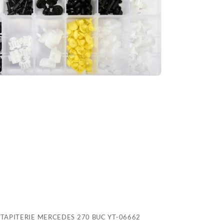
M
2
B
Y
0
I TAPITERIE MERCEDES 270 BUC YT-06662