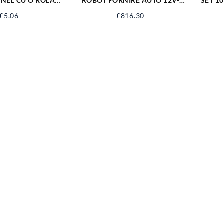
INEL CU O ROLA
ROBOT PORNIRE AUTO 12V-
SET 1
1/2” SJ-SP112
24V,20-700Ah YT-83061
£
5.06
£
816.30