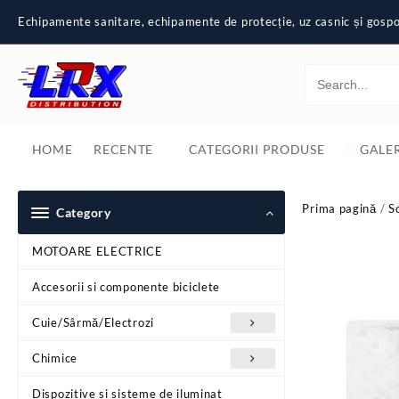
Skip
Echipamente sanitare, echipamente de protecție, uz casnic și gospod
to
content
HOME
RECENTE
CATEGORII PRODUSE
GALER
Prima pagină
/
S
Category
MOTOARE ELECTRICE
Accesorii si componente biciclete
Cuie/Sârmă/Electrozi
Chimice
Dispozitive si sisteme de iluminat