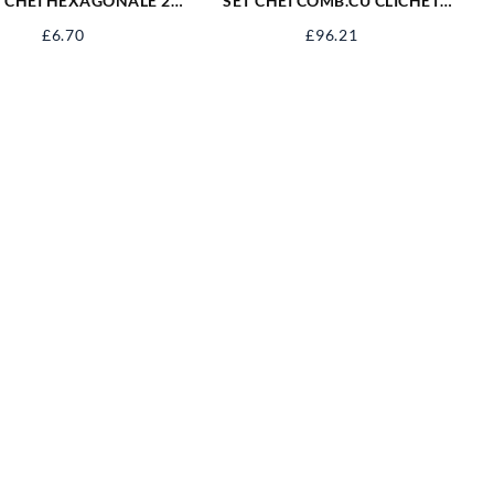
0 CHEI HEXAGONALE 2-
SET CHEI COMB.CU CLICHET
14 MM 56400
10-19MM, 7BUC YT-0208
£
6.70
£
96.21