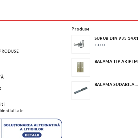
Produse
SURUB DIN 933 14X
NAT S933M14X100G
£
0.00
 PRODUSE
BALAMA TIP ARIPI M
25.2MM*23.5MM EV
TĂ
BALAMA SUDABILA
R
20X22X160MM EV-O
s
tii
identialitate