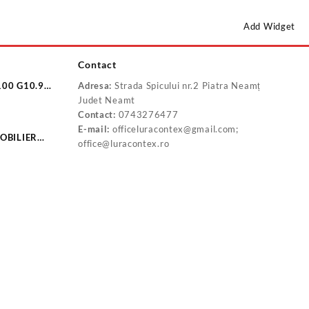
Add Widget
Contact
100 G10.9
Adresa:
Strada Spicului nr.2 Piatra Neamț
10.9
Judet Neamt
Contact:
0743276477
E-mail:
officeluracontex@gmail.com;
OBILIER
office@luracontex.ro
-BD2532C
P20160B