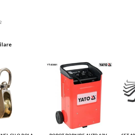
2
ilare