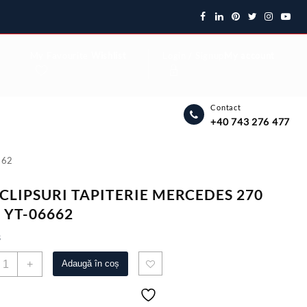
My Favourite
Wishlist
Login / Signup
My account
Contact
+40 743 276 477
662
 CLIPSURI TAPITERIE MERCEDES 270
 YT-06662
3
antitate
+
Adaugă în coș
ET
LIPSURI
APITERIE