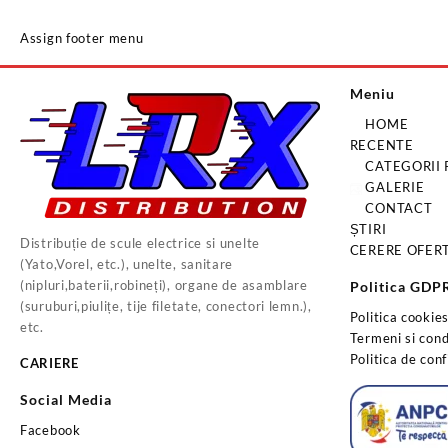
Assign footer menu
Meniu
HOME
RECENTE
CATEGORII
GALERIE
CONTACT
ȘTIRI
Distribuție de scule electrice si unelte
CERERE OFER
(Yato,Vorel, etc.), unelte, sanitare
(nipluri,baterii,robineți), organe de asamblare
Politica GDP
(suruburi,piulițe, tije filetate, conectori lemn.),
Politica cookie
etc.
Termeni si condi
Politica de conf
CARIERE
Social Media
Facebook