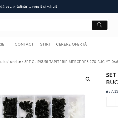
ăresc, grădinărit, vopsit și văruit
IE
CONTACT
ȘTIRI
CERERE OFERTĂ
cule si unelte
/ SET CLIPSURI TAPITERIE MERCEDES 270 BUC YT-06
SET
BUC
£
57.1
C
-
S
C
T