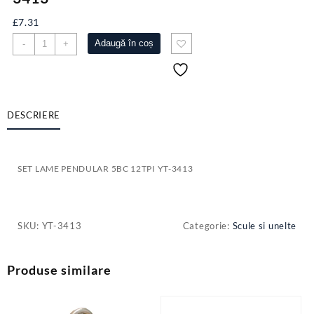
£
7.31
Cantitate
Adaugă în coș
-
+
SET
LAME
PENDULAR
5BC
12TPI
DESCRIERE
YT-
3413
SET LAME PENDULAR 5BC 12TPI YT-3413
SKU:
YT-3413
Categorie:
Scule si unelte
Produse similare