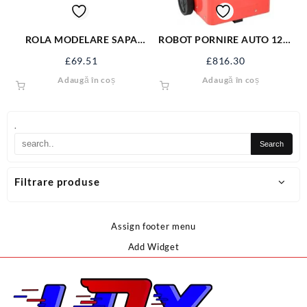
ROLA MODELARE SAPA
ROBOT PORNIRE AUTO 12V-
500MM 6453
24V,20-700Ah YT-83061
£
69.51
£
816.30
Adaugă în coș
Adaugă în coș
.
Filtrare produse
Assign footer menu
Add Widget