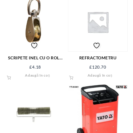
SCRIPETE INEL CU O ROLA
REFRACTOMETRU
METAL 1.1/4” SJ-SP114
£
4.18
£
120.70
Adaugă în coș
Adaugă în coș