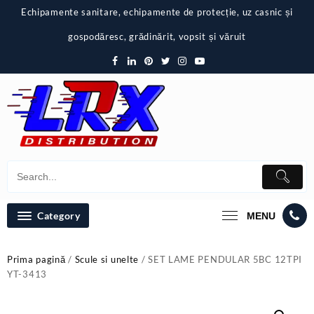
Skip
Echipamente sanitare, echipamente de protecție, uz casnic și
to
content
gospodăresc, grădinărit, vopsit și văruit
Category
MENU
Prima pagină
/
Scule si unelte
/ SET LAME PENDULAR 5BC 12TPI
YT-3413