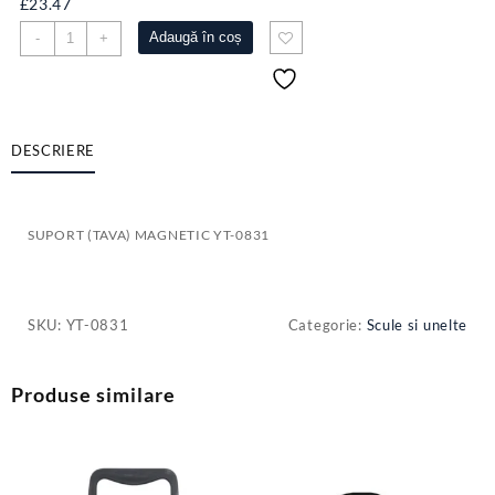
£
23.47
Cantitate
Adaugă în coș
-
+
SUPORT
(TAVA)
MAGNETIC
YT-
0831
DESCRIERE
SUPORT (TAVA) MAGNETIC YT-0831
SKU:
YT-0831
Categorie:
Scule si unelte
Produse similare