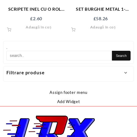
SCRIPETE INEL CU O ROLA
SET BURGHIE METAL 1-
METAL 1” SJ-SP11
10MM, COBALT, 10 BUC YT-
£
2.60
£
58.26
41603
Adaugă în coș
Adaugă în coș
.
Filtrare produse
Assign footer menu
Add Widget