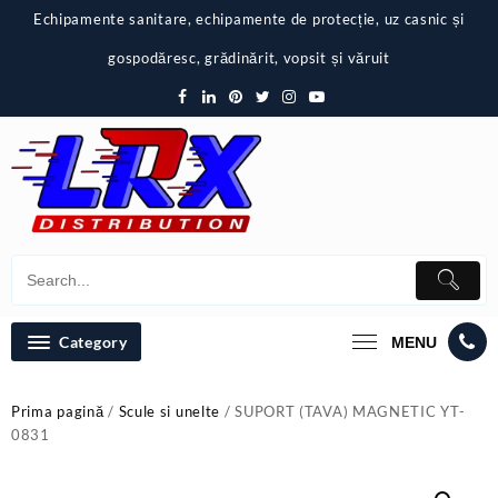
Skip
Echipamente sanitare, echipamente de protecție, uz casnic și
to
content
gospodăresc, grădinărit, vopsit și văruit
Category
MENU
Prima pagină
/
Scule si unelte
/ SUPORT (TAVA) MAGNETIC YT-
0831