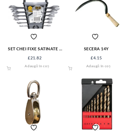
SET CHEI FIXE SATINATE 6
SECERA 14Y
BUC 6-17 MM 51740
£
21.82
£
4.15
Adaugă în coș
Adaugă în coș