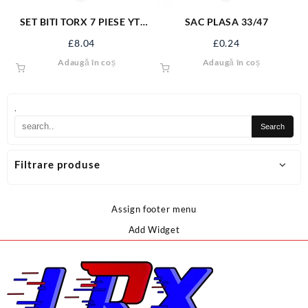
SET BITI TORX 7 PIESE YT-
SAC PLASA 33/47
0416
£
8.04
£
0.24
Adaugă în coș
Adaugă în coș
.
Filtrare produse
Assign footer menu
Add Widget