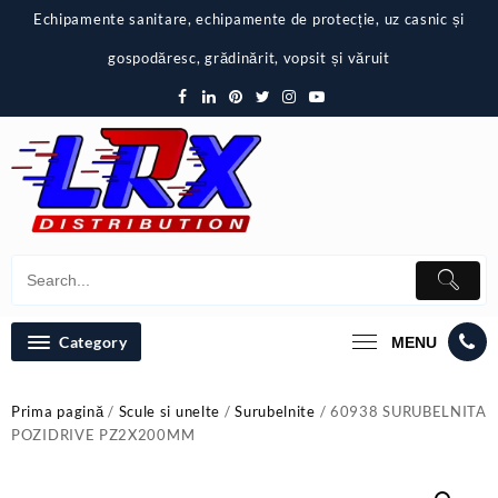
Skip
Echipamente sanitare, echipamente de protecție, uz casnic și
to
content
gospodăresc, grădinărit, vopsit și văruit
Category
MENU
Prima pagină
/
Scule si unelte
/
Surubelnite
/ 60938 SURUBELNITA
POZIDRIVE PZ2X200MM