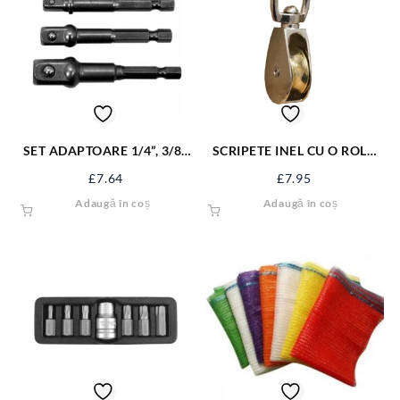
SET ADAPTOARE 1/4”, 3/8”,
SCRIPETE INEL CU O ROLA
1/2” PT BOR YT-04685
METAL 2” SJ-SP22
£
7.64
£
7.95
Adaugă în coș
Adaugă în coș