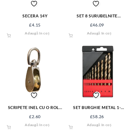
SECERA 14Y
SET 8 SURUBELNITE
LACATUSERIE YT-25966
£
4.15
£
46.09
Adaugă în coș
Adaugă în coș
SCRIPETE INEL CU O ROLA
SET BURGHIE METAL 1-
METAL 1” SJ-SP11
10MM, COBALT, 10 BUC YT-
£
2.60
£
58.26
41603
Adaugă în coș
Adaugă în coș