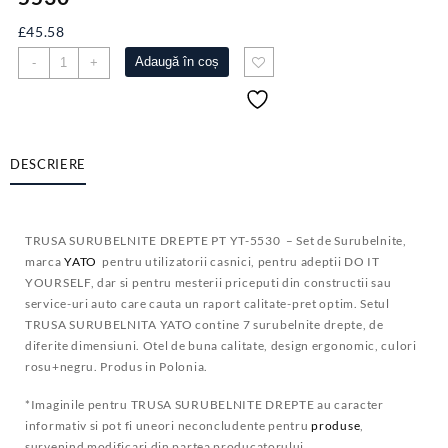
£
45.58
Cantitate
Adaugă în coș
-
+
TRUSA
SURUBELNITE
DREPTE
PT
YT-
DESCRIERE
5530
TRUSA SURUBELNITE DREPTE PT YT-5530 – Set de Surubelnite,
marca
YATO
pentru utilizatorii casnici, pentru adeptii DO IT
YOURSELF, dar si pentru mesterii priceputi din constructii sau
service-uri auto care cauta un raport calitate-pret optim. Setul
TRUSA SURUBELNITA YATO contine 7 surubelnite drepte, de
diferite dimensiuni. Otel de buna calitate, design ergonomic, culori
rosu+negru. Produs in Polonia.
*Imaginile pentru TRUSA SURUBELNITE DREPTE au caracter
informativ si pot fi uneori neconcludente pentru
produse
,
survenind modificari din partea producatorului.