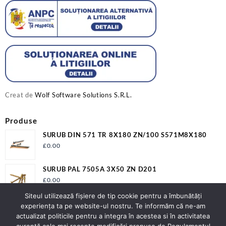
Creat de
Wolf Software Solutions S.R.L.
Produse
SURUB DIN 571 TR 8X180 ZN/100 S571M8X180
£
0.00
SURUB PAL 7505A 3X50 ZN D201
£
0.00
Siteul utilizează fişiere de tip cookie pentru a îmbunătăți
GP-ARAGAZ CU 1 OCHI-APRINDERE QUARTZ
experiența ta pe website-ul nostru. Te informăm că ne-am
£
0.00
actualizat politicile pentru a integra în acestea si în activitatea