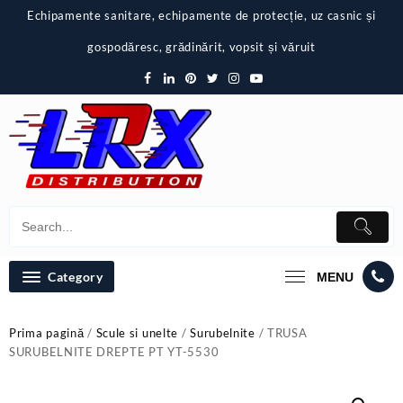
Skip
Echipamente sanitare, echipamente de protecție, uz casnic și
to
content
gospodăresc, grădinărit, vopsit și văruit
Category
MENU
Prima pagină
/
Scule si unelte
/
Surubelnite
/ TRUSA
SURUBELNITE DREPTE PT YT-5530