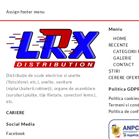
Assign footer menu
Meniu
HOME
RECENTE
CATEGORII
GALERIE
CONTACT
ȘTIRI
Distribuție de scule electrice si unelte
CERERE OFER
(Yato,Vorel, etc.), unelte, sanitare
(nipluri,baterii,robineți), organe de asamblare
Politica GDP
(suruburi,piulițe, tije filetate, conectori lemn.),
Politica cookie
etc.
Termeni si condi
Politica de conf
CARIERE
Social Media
Facebook