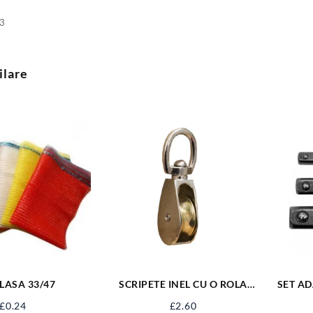
3
ilare
LASA 33/47
SCRIPETE INEL CU O ROLA
SET ADA
METAL 1” SJ-SP11
£
0.24
£
2.60