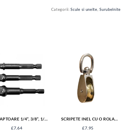
Categorii:
Scule si unelte
,
Surubelnite
PTOARE 1/4”, 3/8”, 1/2”
SCRIPETE INEL CU O ROLA
PT BOR YT-04685
METAL 2” SJ-SP22
£
7.64
£
7.95