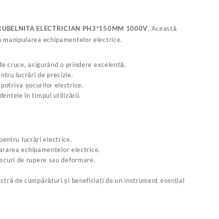
UBELNITA ELECTRICIAN PH3*150MM 1000V
. Această
 în manipularea echipamentelor electrice.
 de cruce, asigurând o prindere excelentă.
ntru lucrări de precizie.
potriva șocurilor electrice.
ntele în timpul utilizării.
 pentru lucrări electrice.
epararea echipamentelor electrice.
riscuri de rupere sau deformare.
tră de cumpărături și beneficiați de un instrument esențial