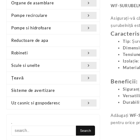
Organe de asamblare
WF-SURUBELN
Pompe recirculare
Asigurați-vă c
șurubelniță est
Pompe si hidrofoare
Caracteris
Reductoare de apa
Tip
: Șur
Dimensi
Robineti
Tensiun
Izolație
Scule si unelte
Materia
Țeavă
Beneficii:
Siguranț
Sisteme de avertizare
Versatil
Durabili
Uz casnic si gospodaresc
Adăugați
WF-
.
pentru orice pr