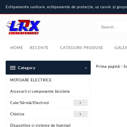
Skip
Echipamente sanitare, echipamente de protecție, uz casnic și gospod
to
content
HOME
RECENTE
CATEGORII PRODUSE
GALER
Prima pagină
/
S
Category
MOTOARE ELECTRICE
Accesorii si componente biciclete
Cuie/Sârmă/Electrozi
Chimice
Dispozitive si sisteme de iluminat