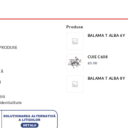
Produse
BALAMA T ALBA 6Y
 PRODUSE
CUIE C608
£
0.00
TĂ
BALAMA T ALBA 8Y
R
s
tii
identialitate