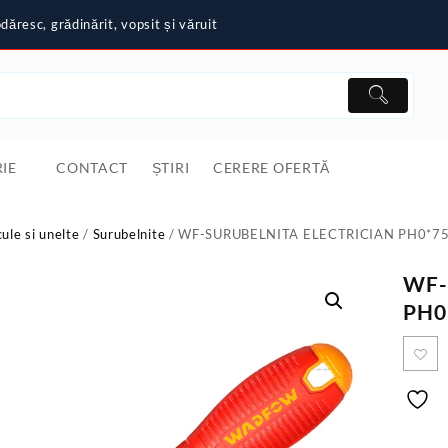
ăresc, grădinărit, vopsit și văruit
IE
CONTACT
ȘTIRI
CERERE OFERTĂ
cule si unelte
/
Surubelnite
/ WF-SURUBELNITA ELECTRICIAN PH0*
WF-
PH0