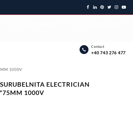
My Favourite
Wishlist
Login / Signup
My account
Contact
+40 743 276 477
75MM 1000V
SURUBELNITA ELECTRICIAN
*75MM 1000V