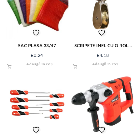
SAC PLASA 33/47
SCRIPETE INEL CU O ROLA
METAL 1.1/4” SJ-SP114
£
0.24
£
4.18
Adaugă în coș
Adaugă în coș