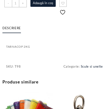
Cantitate
Adaugă în coș
-
+
TARNACOP
2KG
DESCRIERE
TARNACOP 2KG
SKU:
T98
Categorie:
Scule si unelte
Produse similare