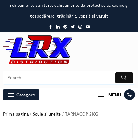
Skip
Echipamente sanitare, echipamente de protecție, uz casnic și
to
content
gospodăresc, grădinărit, vopsit și văruit
Category
MENU
Prima pagină
/
Scule si unelte
/ TARNACOP 2KG