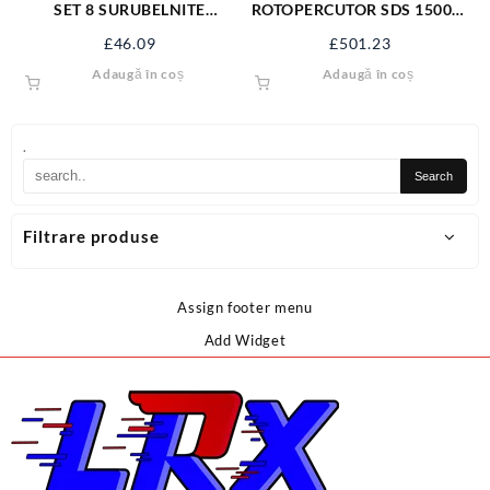
SET 8 SURUBELNITE
ROTOPERCUTOR SDS 1500W
LACATUSERIE YT-25966
YT-82127
£
46.09
£
501.23
Adaugă în coș
Adaugă în coș
.
Filtrare produse
Assign footer menu
Add Widget