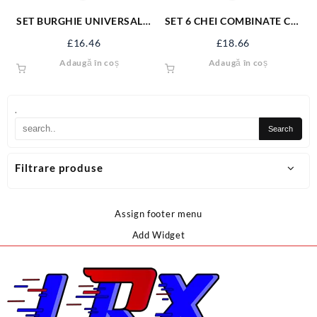
SET BURGHIE UNIVERSALE,
SET 6 CHEI COMBINATE CR-
4-10MM, 5 BUC YT-44789
V 8-17 MM 50850
£
16.46
£
18.66
Adaugă în coș
Adaugă în coș
.
Filtrare produse
Assign footer menu
Add Widget