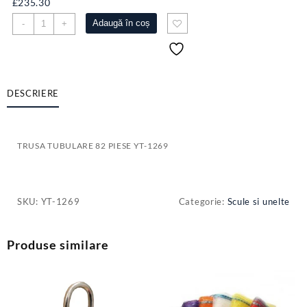
£
235.30
Cantitate
Adaugă în coș
-
+
TRUSA
TUBULARE
82
PIESE
YT-
DESCRIERE
1269
TRUSA TUBULARE 82 PIESE YT-1269
SKU:
YT-1269
Categorie:
Scule si unelte
Produse similare