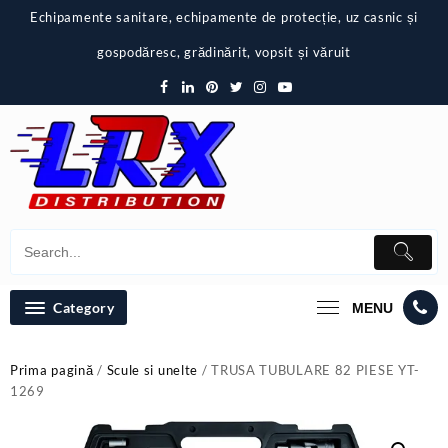
Skip
Echipamente sanitare, echipamente de protecție, uz casnic și
to
content
gospodăresc, grădinărit, vopsit și văruit
Category
MENU
Prima pagină
/
Scule si unelte
/ TRUSA TUBULARE 82 PIESE YT-
1269