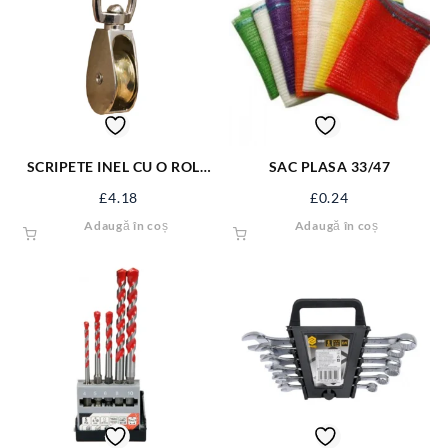
SCRIPETE INEL CU O ROLA
SAC PLASA 33/47
METAL 1.1/4” SJ-SP114
£
4.18
£
0.24
Adaugă în coș
Adaugă în coș