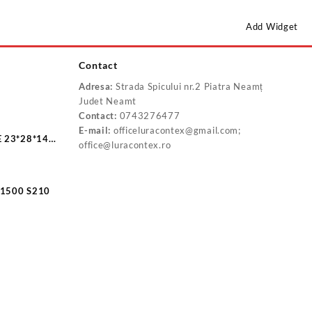
Add Widget
Contact
Adresa:
Strada Spicului nr.2 Piatra Neamț
P20160B
Judet Neamt
Contact:
0743276477
E-mail:
officeluracontex@gmail.com;
 23*28*140
office@luracontex.ro
IN 127 4 ZN/1500 S210