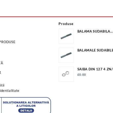
Produse
BALAMA SUDABILA
20X22X160MM EV-O
 PRODUSE
BALAMALE SUDABILE
EV-OP23140C
TĂ
SAIBA D
R
£
0.00
s
tii
identialitate