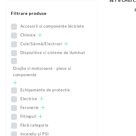
SET 8 CHEI 
6-22
Filtrare produse
Accesorii si componente biciclete
Chimice
Cuie/Sârmă/Electrozi
Dispozitive si sisteme de iluminat
Drujba si motocoase - piese si
componente
Echipamente de protectie
Electrice
Feronerie
Fitinguri
Fără categorie
Incendiu și PSI