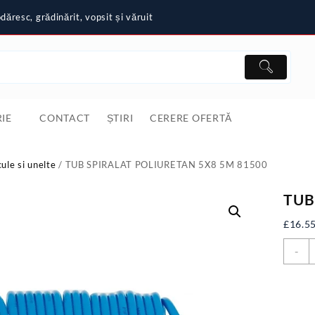
ăresc, grădinărit, vopsit și văruit
IE
CONTACT
ȘTIRI
CERERE OFERTĂ
cule si unelte
/ TUB SPIRALAT POLIURETAN 5X8 5M 81500
TUB
£
16.5
C
-
T
S
P
5