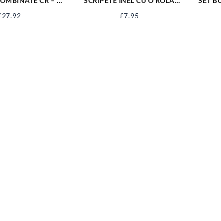
COMBINATE CR – V
SCRIPETE INEL CU O ROLA
SET B
 MM 50861
METAL 2” SJ-SP22
1
£
27.92
£
7.95