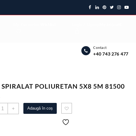
My Favourite
Wishlist
Login / Signup
My account
Contact
+40 743 276 477
 SPIRALAT POLIURETAN 5X8 5M 81500
5
antitate
+
Adaugă în coș
UB
PIRALAT
OLIURETAN
X8