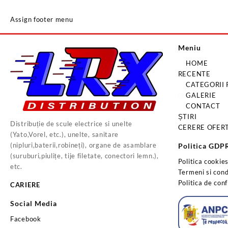
Assign footer menu
Meniu
HOME
RECENTE
CATEGORII
GALERIE
CONTACT
ȘTIRI
Distribuție de scule electrice si unelte
CERERE OFER
(Yato,Vorel, etc.), unelte, sanitare
(nipluri,baterii,robineți), organe de asamblare
Politica GDP
(suruburi,piulițe, tije filetate, conectori lemn.),
Politica cookie
etc.
Termeni si condi
Politica de conf
CARIERE
Social Media
Facebook