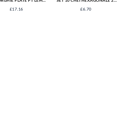
URGHIE PLATE PT LEMN
SET 10 CHEI HEXAGONALE 2-
0-25,6BUC YT-3258
14 MM 56400
£
17.16
£
6.70