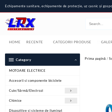
Skip
Echipamente sanitare, echipamente de protecție, uz casnic și gospod
to
content
HOME
RECENTE
CATEGORII PRODUSE
GALER
Prima pagină
/
S
Category
MOTOARE ELECTRICE
Accesorii si componente biciclete
Cuie/Sârmă/Electrozi
Chimice
Dispozitive si sisteme de iluminat