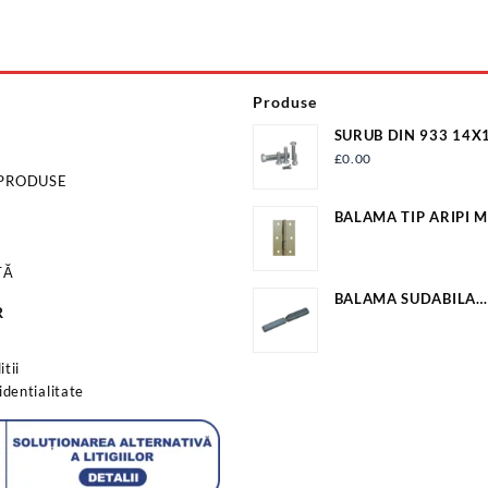
Produse
SURUB DIN 933 14X
NAT S933M14X100G
£
0.00
 PRODUSE
BALAMA TIP ARIPI M
25.2MM*23.5MM EV
TĂ
BALAMA SUDABILA
R
20X22X160MM EV-O
s
tii
identialitate