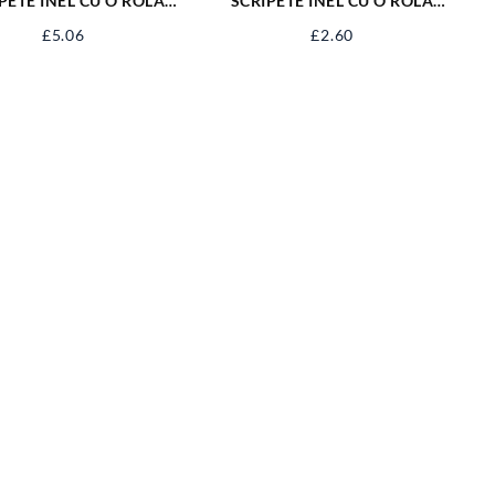
PETE INEL CU O ROLA
SCRIPETE INEL CU O ROLA
TAL 1.1/2” SJ-SP112
METAL 1” SJ-SP11
£
5.06
£
2.60