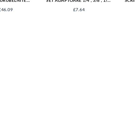
SURUBELNITE
SET ADAPTOARE 1/4”, 3/8”, 1/2”
SCRI
ERIE YT-25966
PT BOR YT-04685
ME
£
46.09
£
7.64