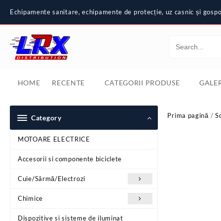
Skip
Echipamente sanitare, echipamente de protecție, uz casnic și gospod
to
content
HOME
RECENTE
CATEGORII PRODUSE
GALER
Prima pagină
/
S
Category
MOTOARE ELECTRICE
Accesorii si componente biciclete
Cuie/Sârmă/Electrozi
Chimice
Dispozitive si sisteme de iluminat