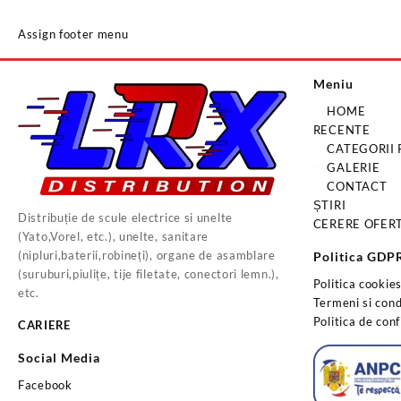
Assign footer menu
Meniu
HOME
RECENTE
CATEGORII
GALERIE
CONTACT
ȘTIRI
Distribuție de scule electrice si unelte
CERERE OFER
(Yato,Vorel, etc.), unelte, sanitare
(nipluri,baterii,robineți), organe de asamblare
Politica GDP
(suruburi,piulițe, tije filetate, conectori lemn.),
Politica cookie
etc.
Termeni si condi
Politica de conf
CARIERE
Social Media
Facebook