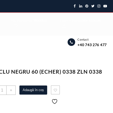
My Favourite
Wishlist
Login / Signup
My account
Contact
+40 743 276 477
CLU NEGRU 60 (ECHER) 0338 ZLN 0338
antitate
+
Adaugă în coș
INCLU
EGRU
0
ECHER)