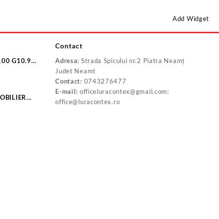
Add Widget
Contact
100 G10.9
Adresa:
Strada Spicului nr.2 Piatra Neamț
10.9
Judet Neamt
Contact:
0743276477
E-mail:
officeluracontex@gmail.com;
OBILIER
office@luracontex.ro
-BD2532C
P20160B