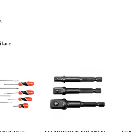
8
ilare