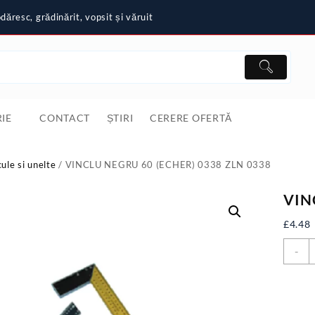
ăresc, grădinărit, vopsit și văruit
IE
CONTACT
ȘTIRI
CERERE OFERTĂ
cule si unelte
/ VINCLU NEGRU 60 (ECHER) 0338 ZLN 0338
VIN
£
4.48
C
-
V
N
6
(